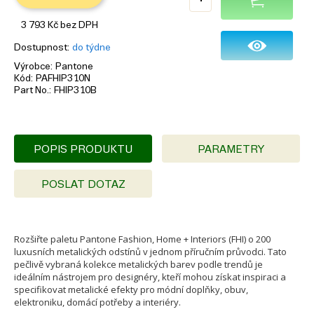
3 793
Kč
bez DPH
Dostupnost
do týdne
Výrobce
Pantone
Kód
PAFHIP310N
Part No.
FHIP310B
POPIS PRODUKTU
PARAMETRY
POSLAT DOTAZ
Rozšiřte paletu Pantone Fashion, Home + Interiors (FHI) o 200
luxusních metalických odstínů v jednom příručním průvodci. Tato
pečlivě vybraná kolekce metalických barev podle trendů je
ideálním nástrojem pro designéry, kteří mohou získat inspiraci a
specifikovat metalické efekty pro módní doplňky, obuv,
elektroniku, domácí potřeby a interiéry.