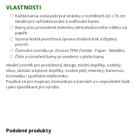
VLASTNOSTI
Každá barva zcela pokrývá stránku o rozměrech 4,5 x 15 cm:
ideální pro vyhodnocování a ověřování barev.
Barvy jsou provedené metodou nitrocelulózového nátěru na
papíře.
Vysoce lesklá povrchová úprava dodává lesk a třpytivý
povrch.
Číslování vzorníku je: 20-xxxx TPM (Textile - Paper - Metallic).
Číslo a označení barvy je uvedeno v ploše barvy.
Ideální vzorník pro produktový design, módní doplňky, ozdoby,
obuv, domácí a bytové doplňky, osobní péči, interiéry, barevnou
kosmetiku i spotřební elektroniku.
Používá se pro inspiraci, komunikaci o barvách a v neposlední řadě
i jako specifikace pro výrobu.
Podobné produkty