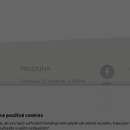
PRODEJNA
Thámova 32, Praha 8
MAPA
233 355 585
obchod@dtpobchod.cz
ka používá cookies
sk, ale pro lepší surfování! Pomáhají nám vyladit váš zážitek na webu. Data jso
Souhlasíte s naším nastavením?