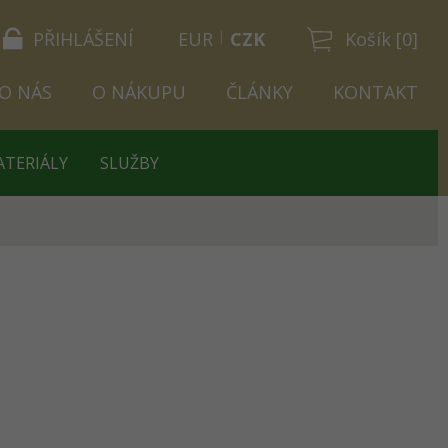
PŘIHLÁŠENÍ
EUR
CZK
Košík [0]
O NÁS
O NÁKUPU
ČLÁNKY
KONTAKT
ATERIÁLY
SLUŽBY