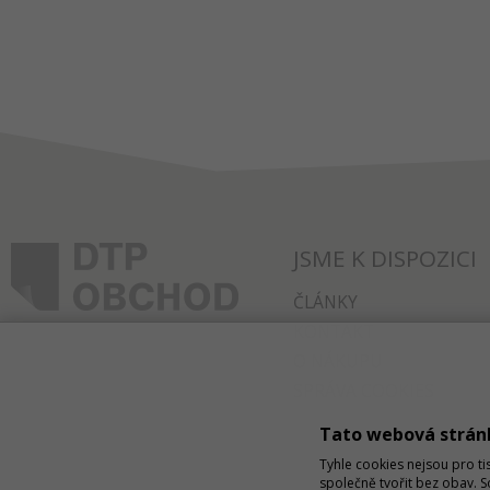
JSME K DISPOZICI
ČLÁNKY
KONTAKT
O NÁKUPU
SPRÁVA COOKIES
Tato webová strán
Tyhle cookies nejsou pro ti
společně tvořit bez obav. 