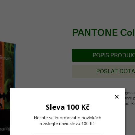
PANTONE Colo
POPIS PRODU
POSLAT DOT
Kniha PANTONE Color Messages an
efektivně vybrat správnou barvu 
barevných kombinací a ilustrací. Kn
Sleva 100 Kč
grafici.
Kniha je v anglickém jazyce.
Nechte se informovat o novinkách
a získejte navíc slevu 100 Kč
.