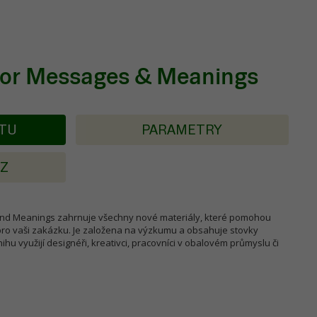
r Messages & Meanings
KTU
PARAMETRY
AZ
d Meanings zahrnuje všechny nové materiály, které pomohou
pro vaši zakázku. Je založena na výzkumu a obsahuje stovky
ihu využijí designéři, kreativci, pracovníci v obalovém průmyslu či