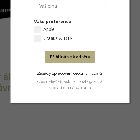
Vaše preference
Apple
Grafika & DTP
Přihlásit se k odběru
Zásady zpracování osobních údajů
.
ály, které
Sleva platí při nákupu nad 1500 Kč.
ávnou barvu pro
Neplatí pro nákup knih.