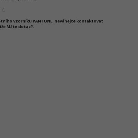
 C.
nkrétního vzorníku PANTONE, neváhejte kontaktovat
íže Máte dotaz?.