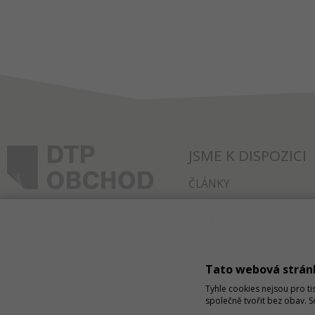
JSME K DISPOZICI
ČLÁNKY
KONTAKT
O NÁKUPU
SPRÁVA COOKIES
Tato webová strán
Tyhle cookies nejsou pro ti
společně tvořit bez obav. 