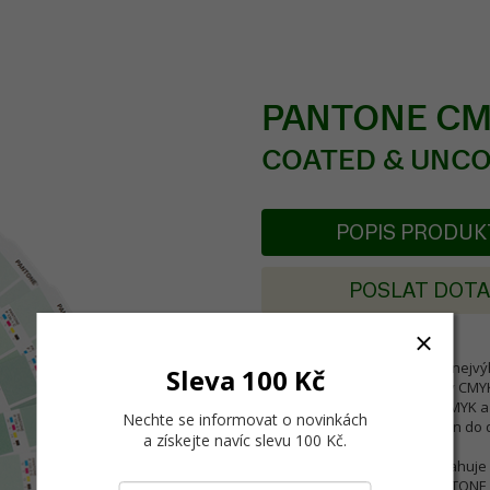
PANTONE CMY
COATED & UNC
POPIS PRODU
POSLAT DOT
Jeden z nejprodávanějších a nejv
Sleva 100 Kč
tiskáren. Jedná se o vějířovitý CM
procentuálních hodnotách CMYK a 
Nechte se informovat o novinkách
(Uncoated) papíře. Je rozdělen do 
a získejte navíc slevu 100 Kč
.
Toto je CMYK vzorník, neobsahuje
srovnávacím vzorníkem PANTONE C