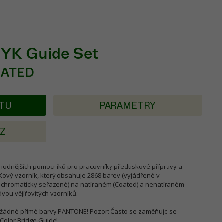
K Guide Set
OATED
KTU
PARAMETRY
AZ
ýhodnějších pomocníků pro pracovníky předtiskové přípravy a
YKový vzorník, který obsahuje 2868 barev (vyjádřené v
chromaticky seřazené) na natíraném (Coated) a nenatíraném
dvou vějířovitých vzorníků.
 žádné přímé barvy PANTONE! Pozor: Často se zaměňuje se
olor Bridge Guide!