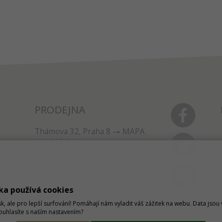
PRODEJNA
Thámova 32, Praha 8
MAPA
233 355 585
obchod@dtpobchod.cz
ka používá cookies
sk, ale pro lepší surfování! Pomáhají nám vyladit váš zážitek na webu. Data jso
Souhlasíte s naším nastavením?