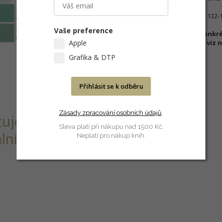
Příklad značení: PANTONE DE 132-1
Vaše preference
Nejste-li si jisti výběrem ko
Apple
produktového manažera - viz n
Grafika & DTP
Přihlásit se k odběru
Zásady zpracování osobních údajů
.
uje 2 868
Sleva platí při nákupu nad 1500 Kč.
lních
Neplatí pro nákup knih.