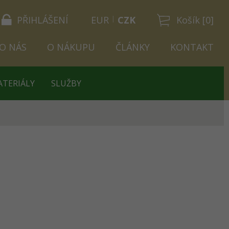
PŘIHLÁŠENÍ
EUR
CZK
Košík [0]
O NÁS
O NÁKUPU
ČLÁNKY
KONTAKT
ATERIÁLY
SLUŽBY