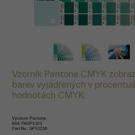
Vzorník Pantone CMYK zobraz
barev vyjádřených v procentuá
hodnotách CMYK.
Výrobce
Pantone
Kód
PAGP5101
Part No.
GP5101A