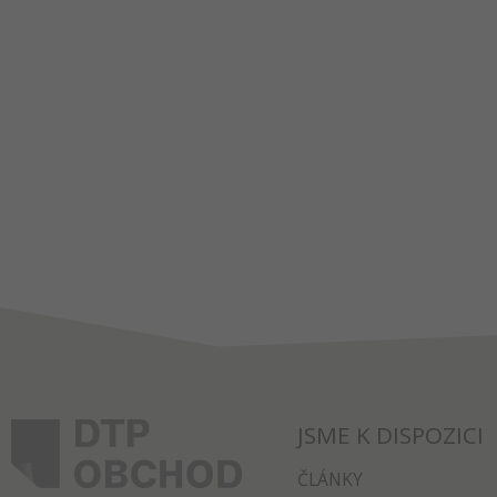
JSME K DISPOZICI
ČLÁNKY