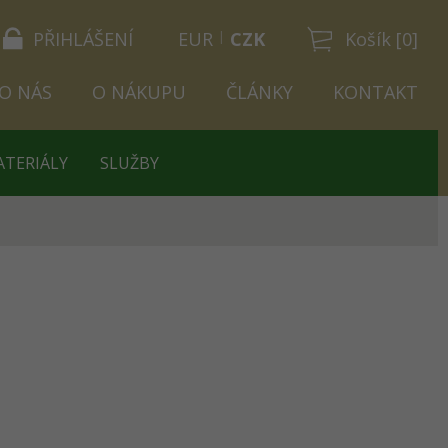
PŘIHLÁŠENÍ
EUR
CZK
Košík [0]
O NÁS
O NÁKUPU
ČLÁNKY
KONTAKT
ATERIÁLY
SLUŽBY