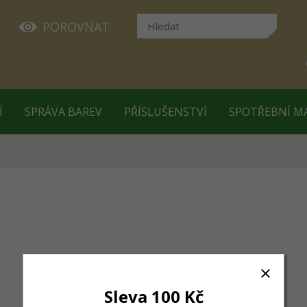
POROVNAT
Í
SPRÁVA BAREV
PŘÍSLUŠENSTVÍ
SPOTŘEBNÍ M
Sleva 100 Kč