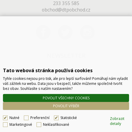
233 355 585
obchod@dtpobchod.cz
NEWSLETTER
Tato webová stránka používá cookies
Tyhle cookies nejsou pro tisk, ale pro lepší surfování! Pomáhají nám vyladit
váš zážitek na webu. Data jsou v bezpečí, takže můžeme společně tvořit
bez obav. Souhlasíte s naším nastavením?
POVOLIT VŠECHNY COOKIES
ODESLAT
POVOLIT VÝBĚR
Nutné
Preferenční
Statistické
Zobrazit
detaily
Marketingové
Neklasifikované