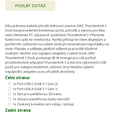
POSLAT DOTAZ
Díky jednomu kabelu přináší dokovací stanice OWC Thunderbolt 3
Dock bezprecedentní kombinaci portů, pohodlí a výkonu pro Mac
nebo Windows PC vybavené systémem Thunderbolt 3. Přeneste
funkčnost zpět do notebooku. Rychlý přístup ke všem displejům a
periferním zařízením na vašem stole při minimalizaci nepořádku na
stole. Připojte a udělejte jakékoli sdílené pracoviště důvěrně
známým. Nechte své napájecí adaptéry v tašce! Dock OWC
Thunderbolt 3 Dock poskytuje 85 W energie pro váš počítač
prostřednictvím připojení Thunderbolt 3 a má více výkonných USB
portů pro nabíjení mobilních zařízení. Dny hledání vašeho
napájecího adaptéru jsou oficiálně ukončeny.
Čelní strana:
1x Port USB-C (USB 3.1 Gen 2)
1x Port USB-A (USB 3.1 Gen 1)
1x Slot pro paměťovou SD kartu
1x slot pro paměťovou kartu microSD
1x Zvukový konektor pro vstup / výstup
Zadní strana: