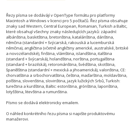
Řezy písma se dodávájí v OpenType formátu pro platformy
Macintosh a Windows v licenci pro 5 počítačů. Řez písma obsahuje
znaky sad Western, Central European, Romanian, Turkish a Baltic,
které obsahují všechny znaky následujících jazyků: západní:
albánština, baskitština, bretonština, katalánština, dánština,
němčina (standardní + švýcarská, rakouská a lucemburská
němčina), angličtina (včetně angličtiny americké, australské, britské
a novozélandské), finština, vlámština, islandština, italština
(standard + švýcarská), holandština, norština, portugalština
(standard + brazilská), retorománština, švédština, skotština,
španělština (standardní + mexická a jihoamerická), valonština, CE:
chorvatština a srbochorvatština, čeština, maďarština, moldavština,
polština, slovenština, slovinština, jazyk lužických Srbů, Turkish:
turečtina a kurdština, Baltic: estonština, grónština, laponština,
lotyšština, litevština a rumunština.
Písmo se dodává elektronicky emailem.
O náhled konkrétního řezu písma si napište produktovému
manažerovi.