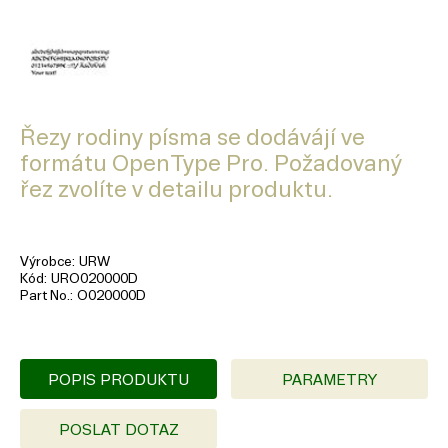
Řezy rodiny písma se dodávájí ve
formátu OpenType Pro. Požadovaný
řez zvolíte v detailu produktu.
Výrobce
URW
Kód
URO020000D
Part No.
O020000D
POPIS PRODUKTU
PARAMETRY
POSLAT DOTAZ