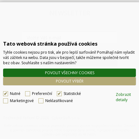
NEWSLETTER
Tato webová stránka používá cookies
Tyhle cookies nejsou pro tisk, ale pro lepší surfování! Pomáhají nám vyladit
váš zážitek na webu. Data jsou v bezpečí, takže můžeme společně tvořit
ODESLAT
bez obav. Souhlasíte s naším nastavením?
POVOLIT VŠECHNY COOKIES
POVOLIT VÝBĚR
Nutné
Preferenční
Statistické
Zobrazit
detaily
Marketingové
Neklasifikované
Technické řešení © 2026
CyberSoft s.r.o.
Podle zákona o evidenci tržeb je prodávající povinen vystavit kupujícímu účtenku. Zároveň
je povinen zaevidovat přijatou tržbu u správce daně online, v případě technického
výpadku pak nejpozději do 48 hodin.