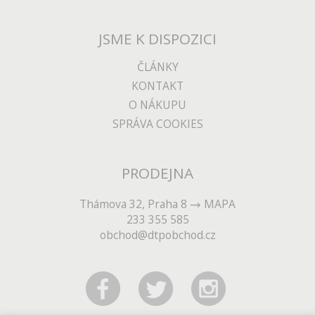
JSME K DISPOZICI
ČLÁNKY
KONTAKT
O NÁKUPU
SPRÁVA COOKIES
PRODEJNA
Thámova 32, Praha 8
MAPA
233 355 585
obchod@dtpobchod.cz