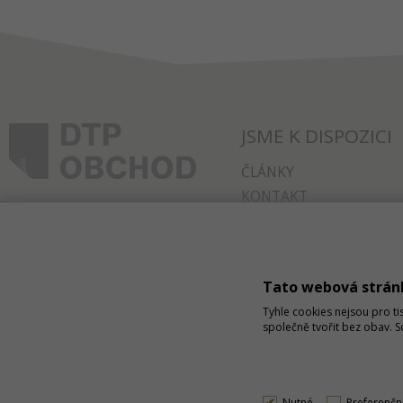
JSME K DISPOZICI
ČLÁNKY
KONTAKT
O NÁKUPU
SPRÁVA COOKIES
Tato webová strán
Tyhle cookies nejsou pro ti
společně tvořit bez obav. 
Nutné
Preferenčn