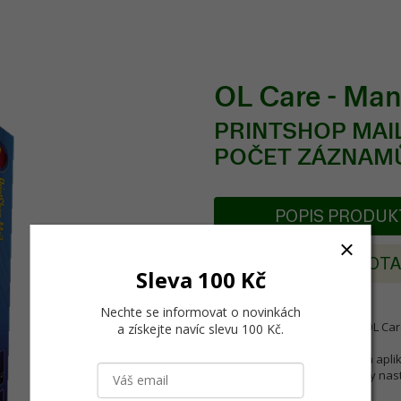
OL Care - Man
PRINTSHOP MAI
POČET ZÁZNAMŮ
POPIS PRODU
POSLAT DOT
Sleva 100 Kč
Nechte se informovat o novinkách
Povinný roční maintanance OL Ca
a získejte navíc slevu 100 Kč
.
PrintShop Mail je samostatná aplika
proces minimalizováním doby nasta