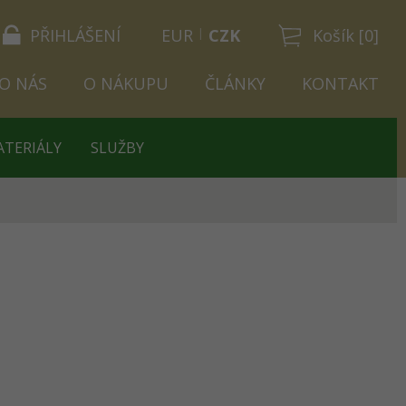
PŘIHLÁŠENÍ
EUR
CZK
Košík [0]
O NÁS
O NÁKUPU
ČLÁNKY
KONTAKT
ATERIÁLY
SLUŽBY