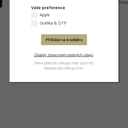
Co je OL Care? Neomezený přístup 
obnovuje se každý rok.
Vaše preference
Apple
Grafika & DTP
Přihlásit se k odběru
Zásady zpracování osobních údajů
.
Sleva platí při nákupu nad 1500 Kč.
Neplatí pro nákup knih.