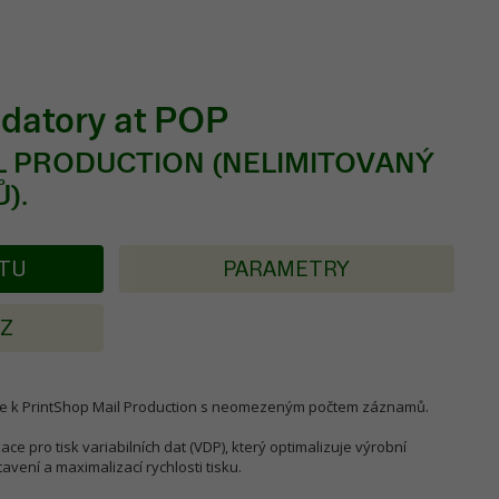
datory at POP
L PRODUCTION (NELIMITOVANÝ
).
KTU
PARAMETRY
AZ
re k PrintShop Mail Production s neomezeným počtem záznamů.
ce pro tisk variabilních dat (VDP), který optimalizuje výrobní
vení a maximalizací rychlosti tisku.