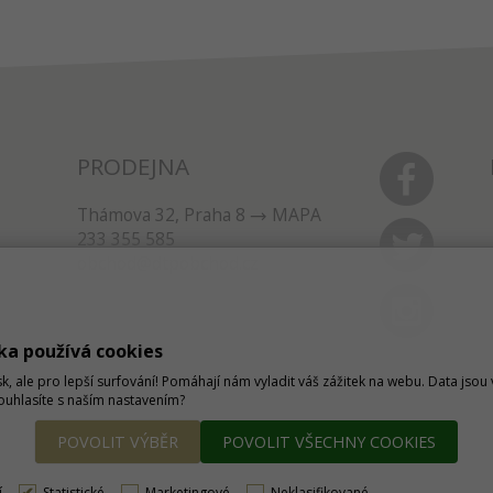
PRODEJNA
Thámova 32, Praha 8
MAPA
233 355 585
obchod@dtpobchod.cz
ka používá cookies
sk, ale pro lepší surfování! Pomáhají nám vyladit váš zážitek na webu. Data jso
Souhlasíte s naším nastavením?
POVOLIT VÝBĚR
POVOLIT VŠECHNY COOKIES
í
Statistické
Marketingové
Neklasifikované