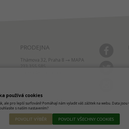
PRODEJNA
Thámova 32, Praha 8
MAPA
233 355 585
obchod@dtpobchod.cz
ka používá cookies
sk, ale pro lepší surfování! Pomáhají nám vyladit váš zážitek na webu. Data jso
Souhlasíte s naším nastavením?
POVOLIT VÝBĚR
POVOLIT VŠECHNY COOKIES