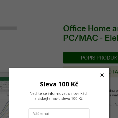
Office Home a
PC/MAC - Elek
POPIS PRODU
POSLAT DOT
Sleva 100 Kč
Microsoft Office je velká skupina p
Nechte se informovat o novinkách
sad, služeb poskytovaných na web
a získejte navíc slevu 100 Kč
.
Produkty Microsoft Office usnadňu
spolupráci zaměstnanců.