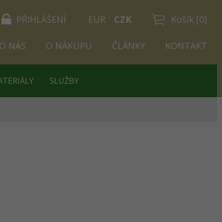
PŘIHLÁŠENÍ
EUR
CZK
Košík [0]
O NÁS
O NÁKUPU
ČLÁNKY
KONTAKT
ATERIÁLY
SLUŽBY