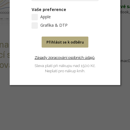
Komponenty softwarové s
Vaše preference
Microsoft Excel, Microsoft Outlook
Apple
Jazyk:
Grafika & DTP
Čeština
Platforma:
Přihlásit se k odběru
ina produktů
Windows, MacOS
í se z aplikací,
Požadavky na systém:
Zásady zpracování osobních údajů
.
minimálně Windows 10 nebo macOS
tovaných na
Sleva platí při nákupu nad 1500 Kč.
Neplatí pro nákup knih.