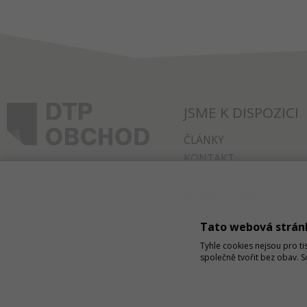
JSME K DISPOZICI
ČLÁNKY
KONTAKT
O NÁKUPU
SPRÁVA COOKIES
Tato webová strán
Tyhle cookies nejsou pro ti
společně tvořit bez obav. 