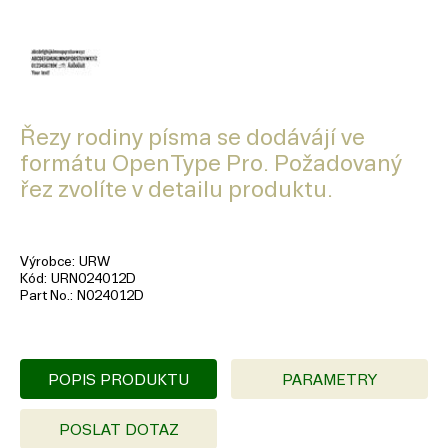
Řezy rodiny písma se dodávájí ve
formátu OpenType Pro. Požadovaný
řez zvolíte v detailu produktu.
Výrobce
URW
Kód
URN024012D
Part No.
N024012D
POPIS PRODUKTU
PARAMETRY
POSLAT DOTAZ