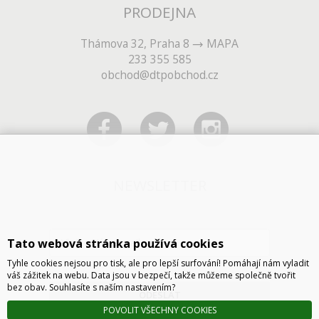
PRODEJNA
Thámova 32, Praha 8
MAPA
233 355 585
obchod@dtpobchod.cz
NEWSLETTER
Tato webová stránka používá cookies
Tyhle cookies nejsou pro tisk, ale pro lepší surfování! Pomáhají nám vyladit
váš zážitek na webu. Data jsou v bezpečí, takže můžeme společně tvořit
bez obav. Souhlasíte s naším nastavením?
ODESLAT
POVOLIT VŠECHNY COOKIES