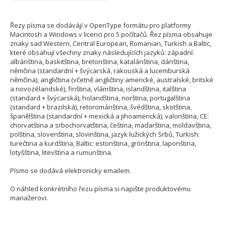
Řezy písma se dodávájí v OpenType formátu pro platformy
Macintosh a Windows v licenci pro 5 počítačů. Řez písma obsahuje
znaky sad Western, Central European, Romanian, Turkish a Baltic,
které obsahují všechny znaky následujících jazyků: západní:
albánština, baskitština, bretonština, katalánština, dánština,
němčina (standardní + švýcarská, rakouská a lucemburská
němčina), angličtina (včetně angličtiny americké, australské, britské
a novozélandské), finština, vlámština, islandština, italština
(standard + švýcarská), holandština, norština, portugalština
(standard + brazilská), retorománština, švédština, skotština,
španělština (standardní + mexická a jihoamerická), valonština, CE:
chorvatština a srbochorvatština, čeština, maďarština, moldavština,
polština, slovenština, slovinština, jazyk lužických Srbů, Turkish:
turečtina a kurdština, Baltic: estonština, grónština, laponština,
lotyšština, litevština a rumunština.
Písmo se dodává elektronicky emailem.
O náhled konkrétního řezu písma si napište produktovému
manažerovi.