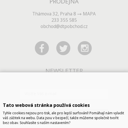
PRODEJNA
Thámova 32, Praha 8
MAPA
233 355 585
obchod@dtpobchod.cz
NEWSLETTER
Tato webová stránka používá cookies
Tyhle cookies nejsou pro tisk, ale pro lepší surfování! Pomáhají nám vyladit
ODESLAT
váš zážitek na webu. Data jsou v bezpečí, takže můžeme společně tvořit
bez obav. Souhlasíte s naším nastavením?