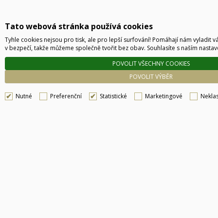
Tato webová stránka používá cookies
Tyhle cookies nejsou pro tisk, ale pro lepší surfování! Pomáhají nám vyladit v
v bezpečí, takže můžeme společně tvořit bez obav. Souhlasíte s naším nasta
POVOLIT VŠECHNY COOKIES
POVOLIT VÝBĚR
Nutné
Preferenční
Statistické
Marketingové
Neklas