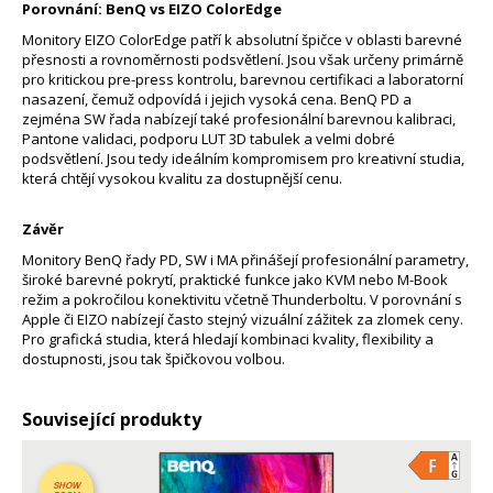
Porovnání: BenQ vs EIZO ColorEdge
Monitory EIZO ColorEdge patří k absolutní špičce v oblasti barevné
přesnosti a rovnoměrnosti podsvětlení. Jsou však určeny primárně
pro kritickou pre-press kontrolu, barevnou certifikaci a laboratorní
nasazení, čemuž odpovídá i jejich vysoká cena. BenQ PD a
zejména SW řada nabízejí také profesionální barevnou kalibraci,
Pantone validaci, podporu LUT 3D tabulek a velmi dobré
podsvětlení. Jsou tedy ideálním kompromisem pro kreativní studia,
která chtějí vysokou kvalitu za dostupnější cenu.
Závěr
Monitory BenQ řady PD, SW i MA přinášejí profesionální parametry,
široké barevné pokrytí, praktické funkce jako KVM nebo M-Book
režim a pokročilou konektivitu včetně Thunderboltu. V porovnání s
Apple či EIZO nabízejí často stejný vizuální zážitek za zlomek ceny.
Pro grafická studia, která hledají kombinaci kvality, flexibility a
dostupnosti, jsou tak špičkovou volbou.
Související produkty
SHOW