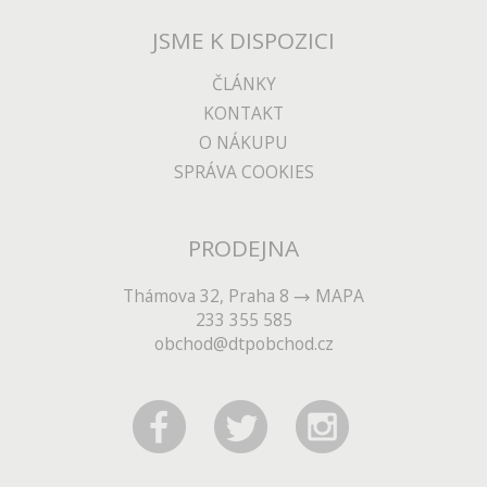
ze svého MacBooku
JSME K DISPOZICI
Externí sklad
DO KOŠÍKU
ČLÁNKY
KONTAKT
O NÁKUPU
SHOW
ROOM
SPRÁVA COOKIES
PRODEJNA
13 390
Kč
Thámova 32, Praha 8
MAPA
BENQ MA270U PRO MAC
233 355 585
obchod@dtpobchod.cz
27", 3840x2160, 95% P3, 2xUSB-C, bílý
Zobrazení barev jako
na Macu
2 týdny
DO KOŠÍKU