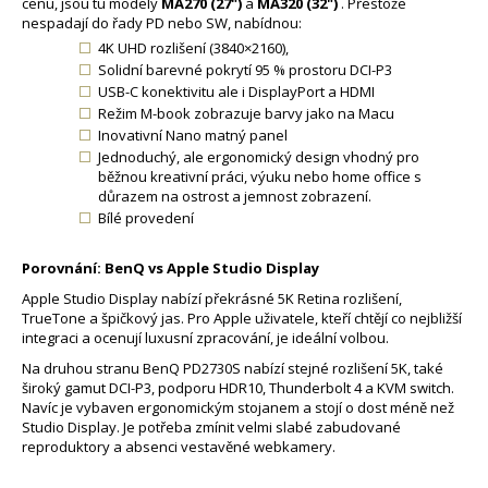
cenu, jsou tu modely
MA270 (27")
a
MA320 (32")
. Přestože
nespadají do řady PD nebo SW, nabídnou:
4K UHD rozlišení (3840×2160),
Solidní barevné pokrytí 95 % prostoru DCI-P3
USB-C konektivitu ale i DisplayPort a HDMI
Režim M-book zobrazuje barvy jako na Macu
Inovativní Nano matný panel
Jednoduchý, ale ergonomický design vhodný pro
běžnou kreativní práci, výuku nebo home office s
důrazem na ostrost a jemnost zobrazení.
Bílé provedení
Porovnání: BenQ vs Apple Studio Display
Apple Studio Display nabízí překrásné 5K Retina rozlišení,
TrueTone a špičkový jas. Pro Apple uživatele, kteří chtějí co nejbližší
integraci a ocenují luxusní zpracování, je ideální volbou.
Na druhou stranu BenQ PD2730S nabízí stejné rozlišení 5K, také
široký gamut DCI-P3, podporu HDR10, Thunderbolt 4 a KVM switch.
Navíc je vybaven ergonomickým stojanem a stojí o dost méně než
Studio Display. Je potřeba zmínit velmi slabé zabudované
reproduktory a absenci vestavěné webkamery.