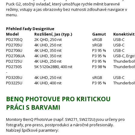
Puck G2, otočný ovladač, který umožňuje rychle měnit barevné
režimy, vstupy a jas obrazovky bez nutnosti zdlouhavé navigace v
menu.
Přehled řady DesignVue
Model
Rozlišení, Jas (typ.)
Gamut
Konektivita
PD2705Q
2K QHD, 250 nit
sRGB
USB-C
PD2705U
4K UHD, 250 nit
sRGB
USB-C
PD2706U
4K UHD, 350 nit
P3 95 %
USB-C
PD2706UA
4K UHD, 350 nit
P3 95 %
USB-C, Erg
PD2725U
4K UHD, 250 nit
P3 95 %
Thunderbolt
PD2730S
5K 5120x2880, 400 nit
P3 98 %
Thunderbol
-
PD3205U
4K UHD, 250 nit
sRGB
USB-C
PD3225U
4K UHD, 400 nit
P3 95 %
Thunderbolt
BENQ PHOTOVUE PRO KRITICKOU
PRÁCI S BARVAMI
Monitory BenQ PhotoVue (např. SW271, SW272U) jsou určeny pro
fotografy, pre-press, postprodukci a náročné profesionály.
Nabízejí špičkové paramtery: