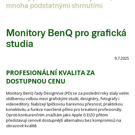
mnoha podstatnými shrnutími
Monitory BenQ pro grafická
studia
9.7.2025
PROFESIONÁLNÍ KVALITA ZA
DOSTUPNOU CENU
Monitory BenQ řady DesignVue (PD) se za poslední roky staly velmi
oblíbenou volbou mezi grafickými studii, designéry, fotografy i
videoeditory. Nabízejí špičkovou barevnou přesnost, praktickou
konektivitu a funkce navržené přímo pro kreativní profesionály.
Oproti konkurenčním značkám jako Apple či EIZO přitom
představují cenově dostupnější alternativu bez kompromisů na
obrazové kvalitě.