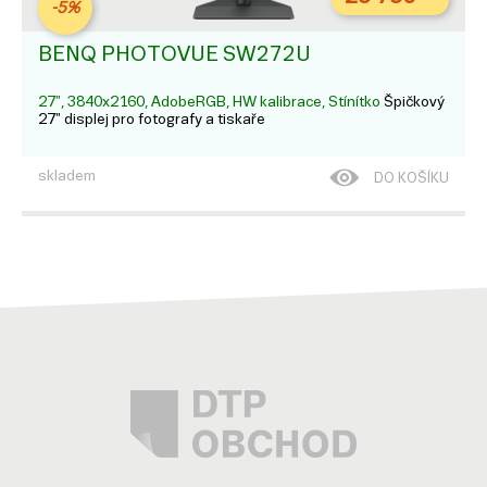
-5%
BENQ PHOTOVUE SW272U
27", 3840x2160, AdobeRGB, HW kalibrace, Stínítko
Špičkový
27" displej pro fotografy a tiskaře
skladem
DO KOŠÍKU
16 290
Kč
BENQ MA320U PRO MAC
32", 3840x2160, 97% P3, 2xUSB-C, bílý
Rozšiřte zobrazení