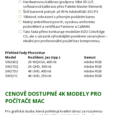
Hardwarovou kalibraci (podpora 16bit 3D LUT,
softwarová kalibrace přes Palette Master Element)
Širší barevné pokrytí: až 99 % AdobeRGB i DCI-P3
10bitové zobrazení s přesným podáním barev
Matný antireflexní povrch, vysokou uniformitu
podsvětlení a certifikaci Pantone a CalMAN.
Tato řada přímo konkuruje modelům EIZO ColorEdge
CG, ale s výrazně výhodnějším poměrem cena/výkon –
ideální pro profesionální použití bez kompromisu.
Přehled řady PhotoVue
Model
Rozlišení, Jas (typ.)
Gamut
SW242Q
2K WQXGA, 400 nit
Adobe RGB
SW272Q
2K QHD, 300 nit
Adobe RGB
SW272U
4K UHD, 400 nit
Adobe RGB
SW321C
4K UHD, 250 nit
Adobe RGB
CENOVĚ DOSTUPNÉ 4K MODELY PRO
POČÍTAČE MAC
Pro grafická studia, která potřebují kvalitní obraz za rozumnou