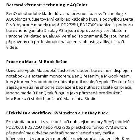
Barevná věrnost: technologie AQColor
BenQ dlouhodobě klade důraz na přesnost barev. Technologie
AQColor zaručuje tovární kalibraci každého kusu s odchylkou Delta
E < 3. Vybrané modely (např. PD2725U, PD2730S) nabízejí i podporu
barevného gamutu Display P3 a jsou doprovozeny certifikátem
Pantone Validated a CalMAN Verified. To znamená, že jsou ihned
připraveny na profesionální nasazení v oblasti grafiky, tisku či
videa.
Práce na Macu: M-Book Režim
Uživatelé Apple Macbooků často řeší sladění barev mezi displejem
notebooku a externím monitorem. BenQ řešením je M-Book režim,
který barevně napodobuje nativní profil displejů Apple. Tento režim
zajišťuje vizuálně shodné zobrazení bez nutnosti složité kalibrace.
Mnoho modelů BenQ tak funguje jako přirozené prodloužení
MacBooku či stolních počítačů Mac mini a Studio.
Efektivita a workflow: KVM switch a HotKey Puck
Pro studia pracující s více počítači nabízejí monitory BenQ modelů
PD2706U, PD2725U nebo PD2730S praktickou funkci KVM switch:
přepínání mezi dvěma počítači pomocí jediné sady myši a
klávesnice. U vybraných modelů je navíc součástí balení i HotKey