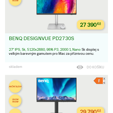
ROOM
27 390
Kč
BENQ DESIGNVUE PD2730S
27” IPS, 5k, 5120x2880, 98% P3, 2000:1, Nano
5k displej s
velkým barevným gamutem pro Mac za příznivou cenu.
skladem
DO KOŠÍKU
AKČNÍ SLEVA
SHOW
ROOM
29 790
Kč