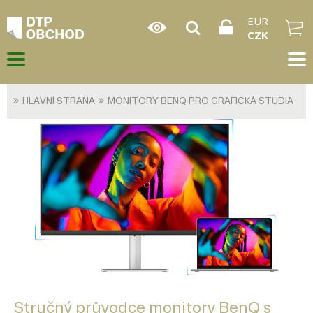
EUR
CZK
HLAVNÍ STRANA
MONITORY BENQ PRO GRAFICKÁ STUDIA
Stručný průvodce monitory BenQ s