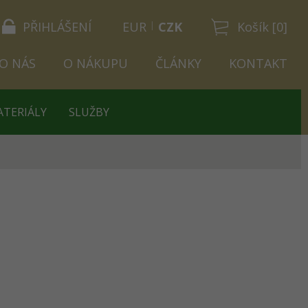
PŘIHLÁŠENÍ
EUR
CZK
Košík [0]
O NÁS
O NÁKUPU
ČLÁNKY
KONTAKT
ATERIÁLY
SLUŽBY