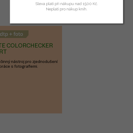
Sleva platí při nákupu nad 1500 Kč.
Neplatí pro nákup knih.
ITE COLORCHECKER
RT
činný nástroj pro zjednodušení
práce s fotografiemi.