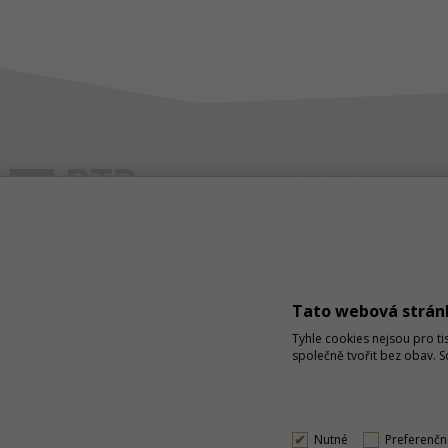
JSME K DISPOZICI
ČLÁNKY
KONTAKT
O NÁKUPU
SPRÁVA COOKIES
Tato webová strán
Tyhle cookies nejsou pro ti
společně tvořit bez obav. 
Nutné
Preferenčn