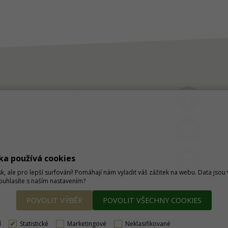
PRODEJNA
Thámova 32, Praha 8
MAPA
233 355 585
obchod@dtpobchod.cz
ka používá cookies
sk, ale pro lepší surfování! Pomáhají nám vyladit váš zážitek na webu. Data jso
Souhlasíte s naším nastavením?
POVOLIT VÝBĚR
POVOLIT VŠECHNY COOKIES
í
Statistické
Marketingové
Neklasifikované