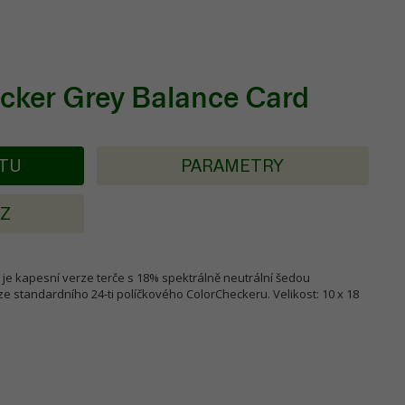
cker Grey Balance Card
KTU
PARAMETRY
AZ
je kapesní verze terče s 18% spektrálně neutrální šedou
ze standardního 24-ti políčkového ColorCheckeru. Velikost: 10 x 18