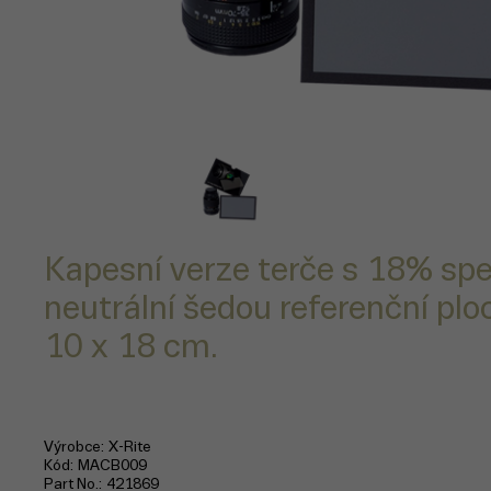
Kapesní verze terče s 18% spe
neutrální šedou referenční ploc
10 x 18 cm.
Výrobce
X-Rite
Kód
MACB009
Part No.
421869