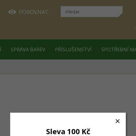
POROVNAT
Í
SPRÁVA BAREV
PŘÍSLUŠENSTVÍ
SPOTŘEBNÍ M
Sleva 100 Kč