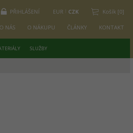
PŘIHLÁŠENÍ
EUR
CZK
Košík [0]
O NÁS
O NÁKUPU
ČLÁNKY
KONTAKT
ATERIÁLY
SLUŽBY