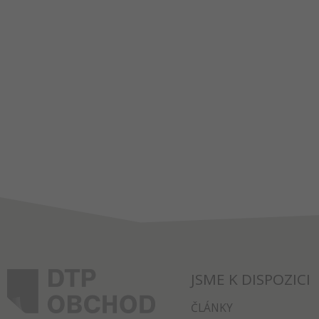
JSME K DISPOZICI
ČLÁNKY