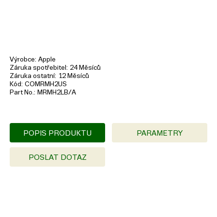
Výrobce
Apple
Záruka spotřebitel
24 Měsíců
Záruka ostatní
12 Měsíců
Kód
COMRMH2US
Part No.
MRMH2LB/A
POPIS PRODUKTU
PARAMETRY
POSLAT DOTAZ