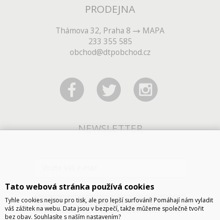
PRODEJNA
Thámova 32, Praha 8
MAPA
233 355 585
obchod@dtpobchod.cz
NEWSLETTER
Tato webová stránka používá cookies
Tyhle cookies nejsou pro tisk, ale pro lepší surfování! Pomáhají nám vyladit
ODESLAT
váš zážitek na webu. Data jsou v bezpečí, takže můžeme společně tvořit
bez obav. Souhlasíte s naším nastavením?