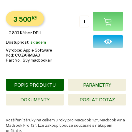
3 500
Kč
2 893
Kč
bez DPH
Dostupnost
skladem
Výrobce
Apple Software
Kód
COZARMBA3
Part No.
$3y macbookair
POPIS PRODUKTU
PARAMETRY
DOKUMENTY
POSLAT DOTAZ
Rozšíření záruky na celkem 3 roky pro MacBook 12", Macbook Air a
MacBook Pro 13". Lze zakoupit pouze současně s nákupem
počítače.