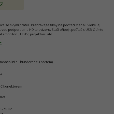
AZ
ce se svými přáteli. Přehrávejte filmy na počítači Mac a uvidíte jej
vou podporou na HD televizoru. Stačí připojit počítač s USB-C tímto
lu monitoru, HDTV, projektoru atd.
e:
ompatibilní s Thunderbolt 3 portem)
ce
B-C konektorem
mp)
30/60 Hz
Hz