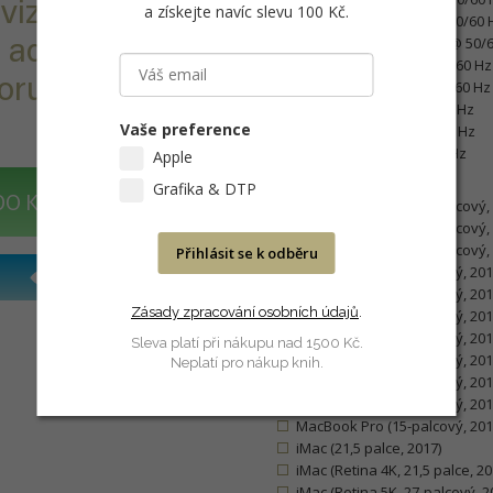
izoru. Stačí
a získejte navíc slevu 100 Kč
.
1920×1200 (WUXGA) @ 50/60 
o adaptérem k
1920×1080 (FHD 1080p) @ 50/
1600×1200 (UXGA) @ 50/60 Hz
oru atd.
1280×1024 (SXGA) @ 50/60 Hz
1024×768 (XGA) @ 50/60 Hz
Vaše preference
800×600 (SVGA) @ 50/60 Hz
640×480 (VGA) @ 50/60 Hz
Apple
Kompatibilita:
Grafika & DTP
DO KOŠÍKU
MacBook (Retina, 12-palcový, 
MacBook (Retina, 12-palcový, 
MacBook (Retina, 12-palcový,
Přihlásit se k odběru
MacBook Pro (13-palcový, 2016
MacBook Pro (13-palcový, 2016,
Zásady zpracování osobních údajů
.
MacBook Pro (13-palcový, 2017
MacBook Pro (13-palcový, 2017,
Sleva platí při nákupu nad 1500 Kč.
MacBook Pro (13-palcový, 2018,
Neplatí pro nákup knih.
MacBook Pro (15-palcový, 201
MacBook Pro (15-palcový, 201
MacBook Pro (15-palcový, 201
iMac (21,5 palce, 2017)
iMac (Retina 4K, 21,5 palce, 20
iMac (Retina 5K, 27-palcový, 2