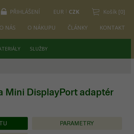
PŘIHLÁŠENÍ
EUR
CZK
Košík [0]
O NÁS
O NÁKUPU
ČLÁNKY
KONTAKT
ATERIÁLY
SLUŽBY
Mini DisplayPort adaptér
Ý
KTU
PARAMETRY