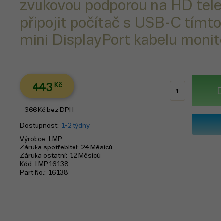
zvukovou podporou na HD telev
připojit počítač s USB-C tímt
mini DisplayPort kabelu monit
443
Kč
366
Kč
bez DPH
Dostupnost
1-2 týdny
Výrobce
LMP
Záruka spotřebitel
24 Měsíců
Záruka ostatní
12 Měsíců
Kód
LMP16138
Part No.
16138