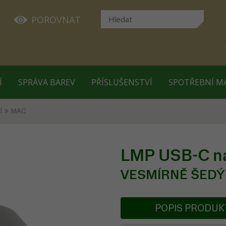
POROVNAT
Í
SPRÁVA BAREV
PŘÍSLUŠENSTVÍ
SPOTŘEBNÍ M
Í
MAC
LMP USB-C na 
VESMÍRNĚ ŠED
POPIS PRODU