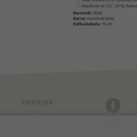
MacBook Air (13", 2018, Retina
Materiál:
hliník
Barva:
vesmírně šedá
Délka kabelu:
15 cm
PRODEJNA
Thámova 32, Praha 8
MAPA
233 355 585
obchod@dtpobchod.cz