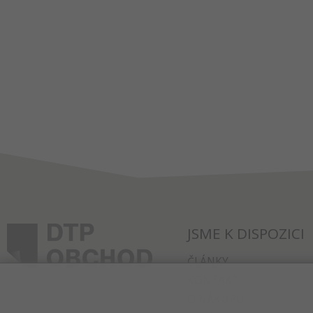
JSME K DISPOZICI
ČLÁNKY
KONTAKT
O NÁKUPU