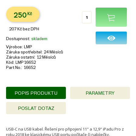
250
Kč
207
Kč
bez DPH
Dostupnost
skladem
Výrobce
LMP
Záruka spotřebitel
24 Měsíců
Záruka ostatní
12 Měsíců
Kód
LMP16652
Part No.
16652
POPIS PRODUKTU
PARAMETRY
POSLAT DOTAZ
USB-C na USB kabel. Řešení pro připojení 11" a 12,9" iPadu Pro z
roku 2018 ke klasickému USB portu počítače či nabíječky.