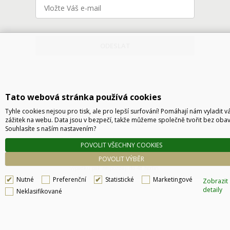
ODESLAT
Tato webová stránka používá cookies
Tyhle cookies nejsou pro tisk, ale pro lepší surfování! Pomáhají nám vyladit v
zážitek na webu. Data jsou v bezpečí, takže můžeme společně tvořit bez obav
Souhlasíte s naším nastavením?
Technické řešení © 2026
CyberSoft s.r.o.
POVOLIT VŠECHNY COOKIES
Podle zákona o evidenci tržeb je prodávající povinen vystavit kupujícímu účtenku. Zároveň
POVOLIT VÝBĚR
je povinen zaevidovat přijatou tržbu u správce daně online, v případě technického
výpadku pak nejpozději do 48 hodin.
Nutné
Preferenční
Statistické
Marketingové
Zobrazit
detaily
Neklasifikované