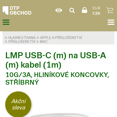
EUR
CZK
HLAVNÍ STRANA
APPLE A PŘÍSLUŠENSTVÍ
PŘÍSLUŠENSTVÍ
MAC
LMP USB-C (m) na USB-A
(m) kabel (1m)
10G/3A, HLINÍKOVÉ KONCOVKY,
STŘÍBRNÝ
Akční
sleva