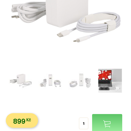
899
Kč