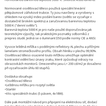
Normované osvětlovací těleso používá speciální lineární
pětipásmové zářivkové trubice. Ty jsou navrženy a vyrobeny s
ohledem na vysoký index podání barev (světlo se vyzařuje v
dostatečně širokém spektru) a zaručovanou barevnou teplotou
5000 K ("denní světlo").
Barevná teplota 5000 K je pro naše použití doporučována jak
teoretickými výpočty, tak praktickými poznatky odborníků z
prepres studií. Jedná se o iluminant D50 podle normy CIE a ANSI.
Vysoce leštěná mřížka s podélnými reflektory AL plechu a příčnými
lamelami stromečkového profilu. Obsah hliníku v plechu 99,90%.
Osvětlovací těleso osazené touto mřížkou umožňuje optimální
kontrastní vidění bez únavy zraku, které způsobují odrazy na
obrazovkách monitorů. Omezeného jasu L< 200 cd/m2 je dosaženo
při vyzařovacím úhlu 60 stupňů.
Dodávka obsahuje:
•Osvětlovací těleso
•Leštěnou mřížku pro rozptyl světla
•Startér
•4 ks speciálních trubic (5 pásem, 4x18W).
Dále pak montážní návod pro připojení na elektrickou síť, dodací