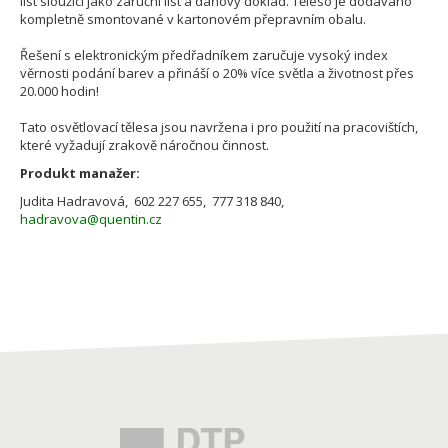
list sloužící jako záruční list a daňový doklad. Těleso je dodáváno
kompletně smontované v kartonovém přepravním obalu.
Řešení s elektronickým předřadníkem zaručuje vysoký index
věrnosti podání barev a přináší o 20% více světla a životnost přes
20.000 hodin!
Tato osvětlovací tělesa jsou navržena i pro použití na pracovištích,
které vyžadují zrakově náročnou činnost.
Produkt manažer:
Judita Hadravová, 602 227 655, 777 318 840,
hadravova@quentin.cz