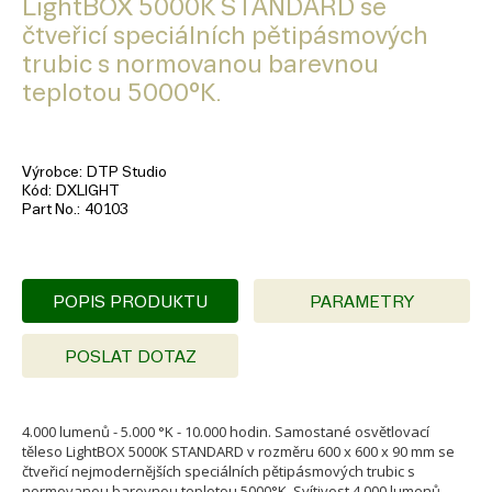
LightBOX 5000K STANDARD se
čtveřicí speciálních pětipásmových
trubic s normovanou barevnou
teplotou 5000°K.
Výrobce
DTP Studio
Kód
DXLIGHT
Part No.
40103
POPIS PRODUKTU
PARAMETRY
POSLAT DOTAZ
4.000 lumenů - 5.000 °K - 10.000 hodin. Samostané osvětlovací
těleso LightBOX 5000K STANDARD v rozměru 600 x 600 x 90 mm se
čtveřicí nejmodernějších speciálních pětipásmových trubic s
normovanou barevnou teplotou 5000°K. Svítivost 4.000 lumenů.