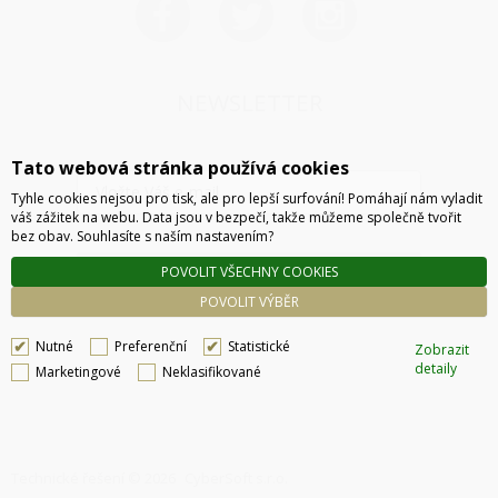
NEWSLETTER
Tato webová stránka používá cookies
Tyhle cookies nejsou pro tisk, ale pro lepší surfování! Pomáhají nám vyladit
váš zážitek na webu. Data jsou v bezpečí, takže můžeme společně tvořit
bez obav. Souhlasíte s naším nastavením?
POVOLIT VŠECHNY COOKIES
ODESLAT
POVOLIT VÝBĚR
Nutné
Preferenční
Statistické
Zobrazit
detaily
Marketingové
Neklasifikované
Technické řešení © 2026
CyberSoft s.r.o.