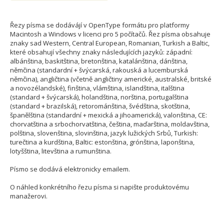
Řezy písma se dodávájí v OpenType formátu pro platformy
Macintosh a Windows v licenci pro 5 počítačů. Řez písma obsahuje
znaky sad Western, Central European, Romanian, Turkish a Baltic,
které obsahují všechny znaky následujících jazyků: západní:
albánština, baskitština, bretonština, katalánština, dánština,
němčina (standardní + švýcarská, rakouská a lucemburská
němčina), angličtina (včetně angličtiny americké, australské, britské
a novozélandské), finština, vlámština, islandština, italština
(standard + švýcarská), holandština, norština, portugalština
(standard + brazilská), retorománština, švédština, skotština,
španělština (standardní + mexická a jihoamerická), valonština, CE:
chorvatština a srbochorvatština, čeština, maďarština, moldavština,
polština, slovenština, slovinština, jazyk lužických Srbů, Turkish:
turečtina a kurdština, Baltic: estonština, grónština, laponština,
lotyšština, litevština a rumunština.
Písmo se dodává elektronicky emailem.
O náhled konkrétního řezu písma si napište produktovému
manažerovi.