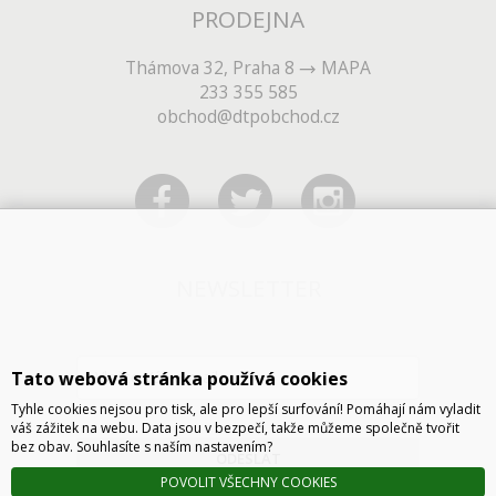
PRODEJNA
Thámova 32, Praha 8
MAPA
233 355 585
obchod@dtpobchod.cz
NEWSLETTER
Tato webová stránka používá cookies
Tyhle cookies nejsou pro tisk, ale pro lepší surfování! Pomáhají nám vyladit
váš zážitek na webu. Data jsou v bezpečí, takže můžeme společně tvořit
bez obav. Souhlasíte s naším nastavením?
ODESLAT
POVOLIT VŠECHNY COOKIES