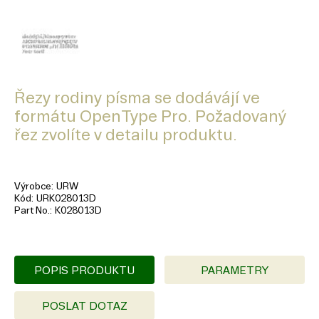
Řezy rodiny písma se dodávájí ve
formátu OpenType Pro. Požadovaný
řez zvolíte v detailu produktu.
Výrobce
URW
Kód
URK028013D
Part No.
K028013D
POPIS PRODUKTU
PARAMETRY
POSLAT DOTAZ