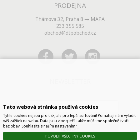
PRODEJNA
Thámova 32, Praha 8
MAPA
233 355 585
obchod@dtpobchod.cz
NEWSLETTER
Tato webová stránka používá cookies
Tyhle cookies nejsou pro tisk, ale pro lepší surfování! Pomáhají nám vyladit
váš zážitek na webu. Data jsou v bezpečí, takže můžeme společně tvořit
bez obav. Souhlasíte s naším nastavením?
ODESLAT
POVOLIT VŠECHNY COOKIES