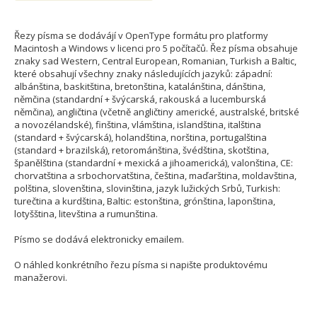
Řezy písma se dodávájí v OpenType formátu pro platformy
Macintosh a Windows v licenci pro 5 počítačů. Řez písma obsahuje
znaky sad Western, Central European, Romanian, Turkish a Baltic,
které obsahují všechny znaky následujících jazyků: západní:
albánština, baskitština, bretonština, katalánština, dánština,
němčina (standardní + švýcarská, rakouská a lucemburská
němčina), angličtina (včetně angličtiny americké, australské, britské
a novozélandské), finština, vlámština, islandština, italština
(standard + švýcarská), holandština, norština, portugalština
(standard + brazilská), retorománština, švédština, skotština,
španělština (standardní + mexická a jihoamerická), valonština, CE:
chorvatština a srbochorvatština, čeština, maďarština, moldavština,
polština, slovenština, slovinština, jazyk lužických Srbů, Turkish:
turečtina a kurdština, Baltic: estonština, grónština, laponština,
lotyšština, litevština a rumunština.
Písmo se dodává elektronicky emailem.
O náhled konkrétního řezu písma si napište produktovému
manažerovi.