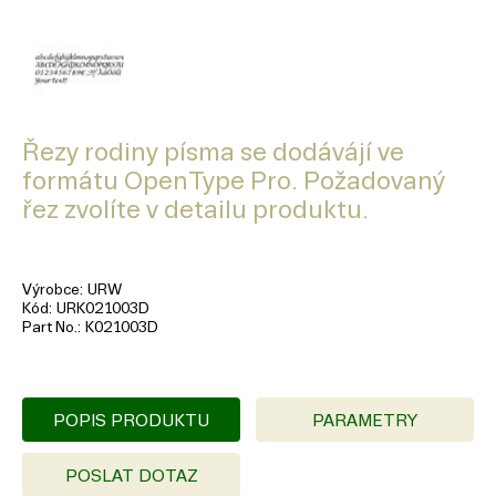
Řezy rodiny písma se dodávájí ve
formátu OpenType Pro. Požadovaný
řez zvolíte v detailu produktu.
Výrobce
URW
Kód
URK021003D
Part No.
K021003D
POPIS PRODUKTU
PARAMETRY
POSLAT DOTAZ