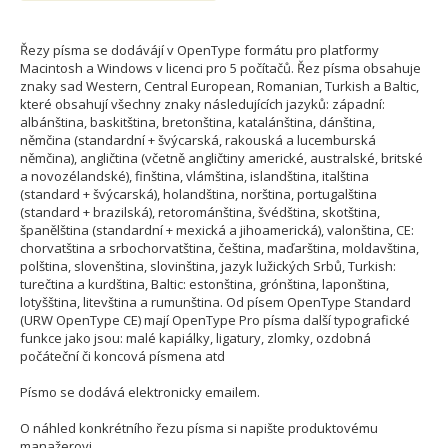
Řezy písma se dodávájí v OpenType formátu pro platformy
Macintosh a Windows v licenci pro 5 počítačů. Řez písma obsahuje
znaky sad Western, Central European, Romanian, Turkish a Baltic,
které obsahují všechny znaky následujících jazyků: západní:
albánština, baskitština, bretonština, katalánština, dánština,
němčina (standardní + švýcarská, rakouská a lucemburská
němčina), angličtina (včetně angličtiny americké, australské, britské
a novozélandské), finština, vlámština, islandština, italština
(standard + švýcarská), holandština, norština, portugalština
(standard + brazilská), retorománština, švédština, skotština,
španělština (standardní + mexická a jihoamerická), valonština, CE:
chorvatština a srbochorvatština, čeština, maďarština, moldavština,
polština, slovenština, slovinština, jazyk lužických Srbů, Turkish:
turečtina a kurdština, Baltic: estonština, grónština, laponština,
lotyšština, litevština a rumunština. Od písem OpenType Standard
(URW OpenType CE) mají OpenType Pro písma další typografické
funkce jako jsou: malé kapiálky, ligatury, zlomky, ozdobná
počáteční či koncová písmena atd
Písmo se dodává elektronicky emailem.
O náhled konkrétního řezu písma si napište produktovému
manažerovi.