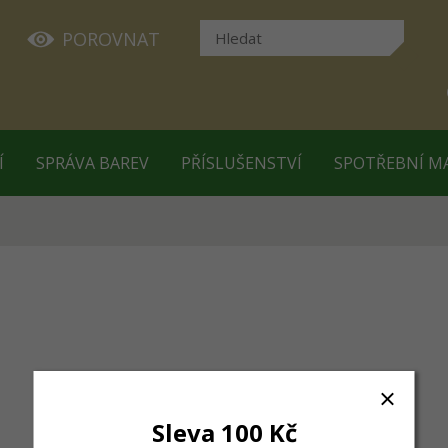
POROVNAT
Í
SPRÁVA BAREV
PŘÍSLUŠENSTVÍ
SPOTŘEBNÍ M
Sleva 100 Kč