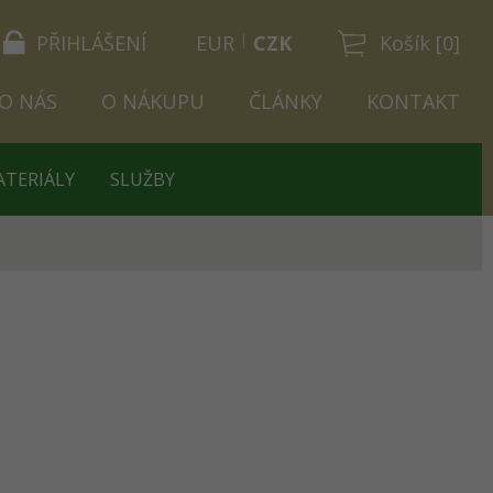
PŘIHLÁŠENÍ
EUR
CZK
Košík [0]
O NÁS
O NÁKUPU
ČLÁNKY
KONTAKT
ATERIÁLY
SLUŽBY