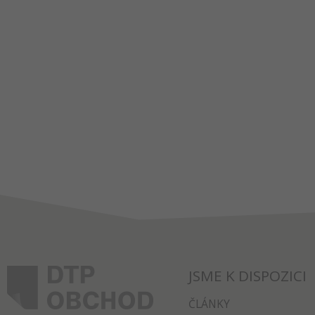
JSME K DISPOZICI
ČLÁNKY