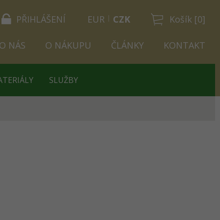
PŘIHLÁŠENÍ
EUR
CZK
Košík [0]
O NÁS
O NÁKUPU
ČLÁNKY
KONTAKT
ATERIÁLY
SLUŽBY