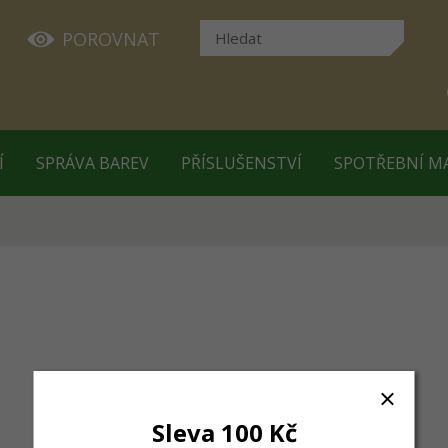
POROVNAT
Í
SPRÁVA BAREV
PŘÍSLUŠENSTVÍ
SPOTŘEBNÍ M
Sleva 100 Kč