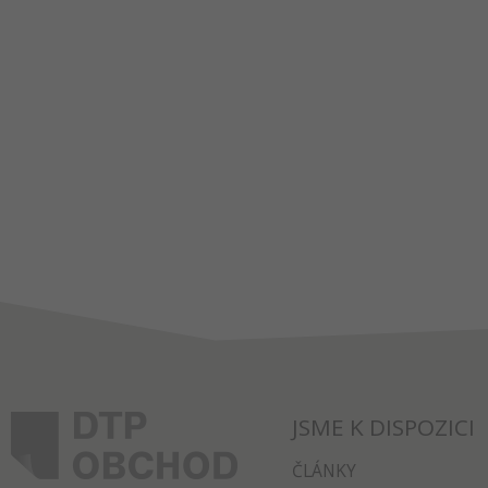
JSME K DISPOZICI
ČLÁNKY