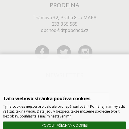
PRODEJNA
Thámova 32, Praha 8
MAPA
233 355 585
obchod@dtpobchod.cz
NEWSLETTER
Tato webová stránka používá cookies
Tyhle cookies nejsou pro tisk, ale pro lepší surfování! Pomáhají nám vyladit
váš zážitek na webu. Data jsou v bezpečí, takže můžeme společně tvořit
bez obav. Souhlasíte s naším nastavením?
ODESLAT
POVOLIT VŠECHNY COOKIES