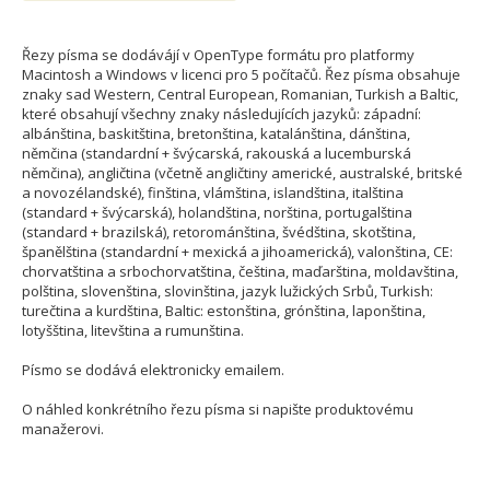
Řezy písma se dodávájí v OpenType formátu pro platformy
Macintosh a Windows v licenci pro 5 počítačů. Řez písma obsahuje
znaky sad Western, Central European, Romanian, Turkish a Baltic,
které obsahují všechny znaky následujících jazyků: západní:
albánština, baskitština, bretonština, katalánština, dánština,
němčina (standardní + švýcarská, rakouská a lucemburská
němčina), angličtina (včetně angličtiny americké, australské, britské
a novozélandské), finština, vlámština, islandština, italština
(standard + švýcarská), holandština, norština, portugalština
(standard + brazilská), retorománština, švédština, skotština,
španělština (standardní + mexická a jihoamerická), valonština, CE:
chorvatština a srbochorvatština, čeština, maďarština, moldavština,
polština, slovenština, slovinština, jazyk lužických Srbů, Turkish:
turečtina a kurdština, Baltic: estonština, grónština, laponština,
lotyšština, litevština a rumunština.
Písmo se dodává elektronicky emailem.
O náhled konkrétního řezu písma si napište produktovému
manažerovi.