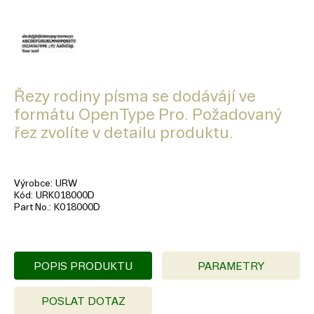
Řezy rodiny písma se dodávájí ve
formátu OpenType Pro. Požadovaný
řez zvolíte v detailu produktu.
Výrobce
URW
Kód
URK018000D
Part No.
K018000D
POPIS PRODUKTU
PARAMETRY
POSLAT DOTAZ