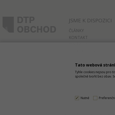
JSME K DISPOZICI
ČLÁNKY
KONTAKT
O NÁKUPU
SPRÁVA COOKIES
Tato webová strán
Tyhle cookies nejsou pro ti
společně tvořit bez obav. 
Nutné
Preferenčn
Podle zákona o evidenci tržeb je prodávající povinen vys