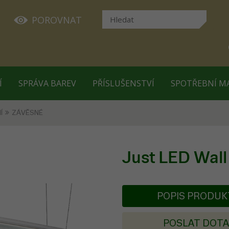
POROVNAT
Í
SPRÁVA BAREV
PŘÍSLUŠENSTVÍ
SPOTŘEBNÍ M
Í
ZÁVĚSNÉ
Just LED Wall 
POPIS PRODU
POSLAT DOT