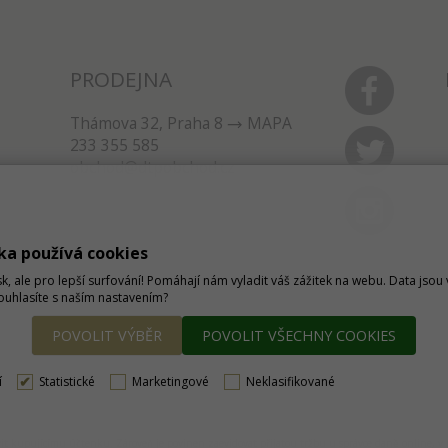
PRODEJNA
Thámova 32, Praha 8
MAPA
233 355 585
obchod@dtpobchod.cz
ka používá cookies
sk, ale pro lepší surfování! Pomáhají nám vyladit váš zážitek na webu. Data jso
Souhlasíte s naším nastavením?
POVOLIT VÝBĚR
POVOLIT VŠECHNY COOKIES
í
Statistické
Marketingové
Neklasifikované
tavit kupujícímu účtenku. Zároveň je povinen zaevidovat přijatou tržbu u správce daně online, 