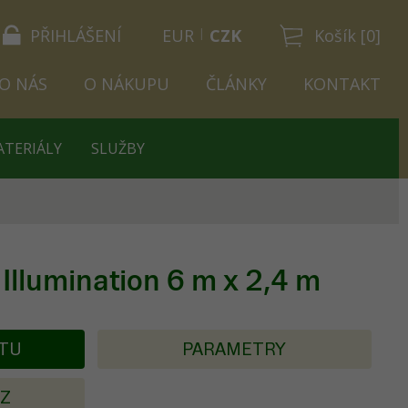
PŘIHLÁŠENÍ
EUR
CZK
Košík [0]
O NÁS
O NÁKUPU
ČLÁNKY
KONTAKT
ATERIÁLY
SLUŽBY
Illumination 6 m x 2,4 m
KTU
PARAMETRY
AZ