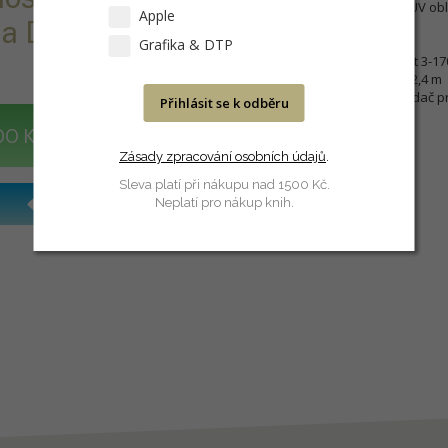
Nízký index metamerismu v UV obla
Apple
la D50 a D65.
Obsahuje:
Grafika & DTP
3x zdroj světla DLS moduLight 3-17
6x Magnetická bílá stěna 1 x 2,4 m
DLS Remote Control v7 - ovladač p
Přihlásit se k odběru
DO KOŠÍKU
Zásady zpracování osobních údajů
.
Sleva platí při nákupu nad 1500 Kč.
Neplatí pro nákup knih.