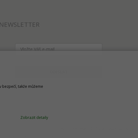
NEWSLETTER
ODESLAT
u v bezpečí, takže můžeme
Zobrazit detaily
Technické řešení © 2026
CyberSoft s.r.o.
v případě technického výpadku pak nejpozději do 48 hodin.