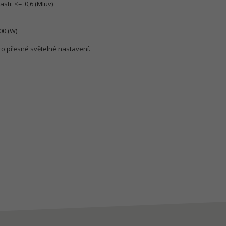
sti: <= 0,6 (MIuv)
00 (W)
ro přesné světelné nastavení.