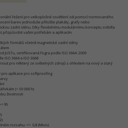
esionální řešení pro velkoplošné osvětlení zdi pomocí normovaného
nocení barev jednoduše přiložíte plakáty, grafy nebo
ckou zadní stěnu. Díky flexibilnímu modulárnímu konceptu svítidla
t přizpůsobit vašim potřebám a aplikacím.
elkých formátů včetně magnetické zadní stěny
drátem
od JUSTu, certifikovaná Fogra podle ISO 3664: 2009
le ISO 3664 a ISO 3668
nout pro některý ze světelných zdrojů s ohledem na nový a starý
B pro aplikace pro softproofing
barvy
ání
zářivkám (> 50 000 h)
obu životnosti
>= 95
2)
2)
lném rozsahu: <= 0,8 (MIvis)