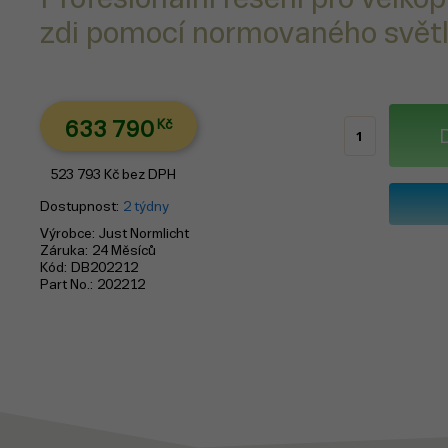
zdi pomocí normovaného svět
633 790
Kč
523 793
Kč
bez DPH
Dostupnost
2 týdny
Výrobce
Just Normlicht
Záruka
24 Měsíců
Kód
DB202212
Part No.
202212