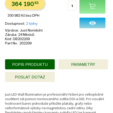
364 190
Kč
300 983
Kč
bez DPH
Dostupnost
2 týdny
Výrobce
Just Normlicht
Záruka
24 Měsíců
Kód
DB202209
Part No.
202209
POPIS PRODUKTU
PARAMETRY
POSLAT DOTAZ
Just LED Wall Illumination je profesionální řešení pro velkoplošné
osvětlení zdi pomocí normovaného světla D50 a D65. Pro vizuální
hodnocení barev jednoduše přiložíte plakáty, grafy nebo
velkoformátové výtisky na magnetickou zadní stěnu. Díky
flexibilnímu modulárnímu konceptu svítidla LED lze barevně