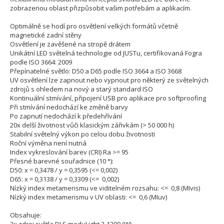
zobrazenou oblast přizpůsobit vašim potřebám a aplikacím.
Optimálně se hodí pro osvětlení velkých formátů včetně
magnetické zadní stěny
Osvětlení je zavěšené na stropě drátem
Unikátní LED světelná technologie od JUSTu, certifikovaná Fogra
podle ISO 3664: 2009
Přepínatelné světlo: D50 a D65 podle ISO 3664 a ISO 3668
UV osvětlení lze zapnout nebo vypnout pro některý ze světelných
zdrojů s ohledem na nový a starý standard ISO
Kontinuální stmívání, připojení USB pro aplikace pro softproofing
Při stmívání nedochází ke změně barvy
Po zapnutí nedochází k předehřívání
20x delší životnost vůči klasickým zářivkám (> 50 000 h)
Stabilní světelný výkon po celou dobu životnosti
Roční výměna není nutná
Index vykreslování barev (CRI) Ra >= 95
Přesné barevné souřadnice (10 °):
D50: x = 0,3478 / y = 0,3595 (<= 0,002)
D65: x = 0,3138 / y = 0,3309 (<= 0,002)
Nízký index metamerismu ve viditelném rozsahu: <= 0,8 (MIvis)
Nízký index metamerismu v UV oblasti: <= 0,6 (MIuv)
Obsahuje: