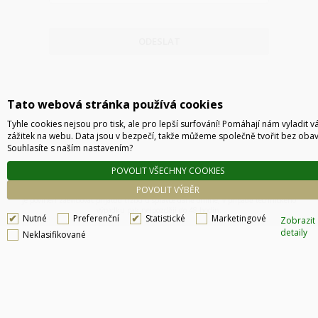
ODESLAT
Tato webová stránka používá cookies
Tyhle cookies nejsou pro tisk, ale pro lepší surfování! Pomáhají nám vyladit v
zážitek na webu. Data jsou v bezpečí, takže můžeme společně tvořit bez obav
Souhlasíte s naším nastavením?
POVOLIT VŠECHNY COOKIES
Technické řešení © 2026
CyberSoft s.r.o.
POVOLIT VÝBĚR
Podle zákona o evidenci tržeb je prodávající povinen vystavit kupujícímu účtenku. Zároveň
je povinen zaevidovat přijatou tržbu u správce daně online, v případě technického
výpadku pak nejpozději do 48 hodin.
Nutné
Preferenční
Statistické
Marketingové
Zobrazit
detaily
Neklasifikované