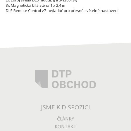
2x zdroj světla DLS moduLight 3-1200 (W)
3x Magnetická bílá stěna 1 x 2,4 m
DLS Remote Control v7 - ovladač pro přesné světelné nastavení
JSME K DISPOZICI
ČLÁNKY
KONTAKT