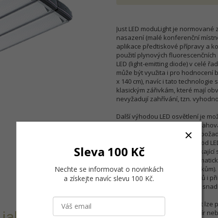
Just LED moduLight je normované z
nasazení (malé konferenční místnos
aplikace předtiskové přípravy a k
použití plynových fluorescenčních 
LED (light-emitting diode) v celé ř
může být využita i pro hodnocení b
x 140 cm), navíc i tato technologie
klasickým zářivkám, které mají obv
nevyžadují zahřívání, tzn. vyhodno
Další výhodou LED osvětlení je mo
může a nemusí osvětlení obsahovat 
tomu Just moduLight splňuje požad
využívá několik barevných diod LED,
Sleva 100 Kč
harmonizované spektrum týkající se
využití speciální Frensel-prismati
Nechte se informovat o novinkách
nechteným odrazům a odleskům). Os
dosaženo nejlepších výsledků i při
a získejte navíc slevu 100 Kč
.
ovládací panel LED pomáhají snadno
Modulight JUST LED Modulight lze 
ploché předměty, jako je papír ne
jakékoliv