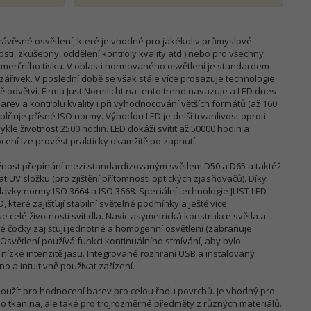
ávěsné osvětlení, které je vhodné pro jakékoliv průmyslové
ti, zkušebny, oddělení kontroly kvality atd.) nebo pro všechny
omerčního tisku. V oblasti normovaného osvětlení je standardem
zářivek. V poslední době se však stále více prosazuje technologie
adě odvětví. Firma Just Normlicht na tento trend navazuje a LED dnes
arev a kontrolu kvality i při vyhodnocování větších formátů (až 160
 splňuje přísné ISO normy. Výhodou LED je delší trvanlivost oproti
ykle životnost 2500 hodin. LED dokáží svítit až 50000 hodin a
cení lze provést prakticky okamžitě po zapnutí.
žnost přepínání mezi standardizovaným světlem D50 a D65 a taktéž
UV složku (pro zjištění přítomnosti optických zjasňovačů). Díky
avky normy ISO 3664 a ISO 3668. Speciální technologie JUST LED
 které zajišťují stabilní světelné podmínky a ještě více
 celé životnosti svítidla. Navíc asymetrická konstrukce světla a
cké čočky zajišťují jednotné a homogenní osvětlení (zabraňuje
větlení používá funkci kontinuálního stmívání, aby bylo
 nízké intenzitě jasu. Integrované rozhraní USB a instalovaný
 a intuitivně používat zařízení.
použít pro hodnocení barev pro celou řadu povrchů. Je vhodný pro
bo tkanina, ale také pro trojrozměrné předměty z různých materiálů.