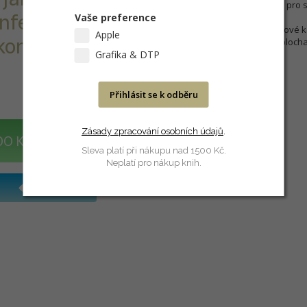
Stejně tak je zařízení vhodné pro 
Vaše preference
nferenční
Volitelně jsou k dispozici ocelové
Apple
kontroly
Remote Control”. Osvětlená plocha: 
Grafika & DTP
Přihlásit se k odběru
Zásady zpracování osobních údajů
.
DO KOŠÍKU
Sleva platí při nákupu nad 1500 Kč.
Neplatí pro nákup knih.