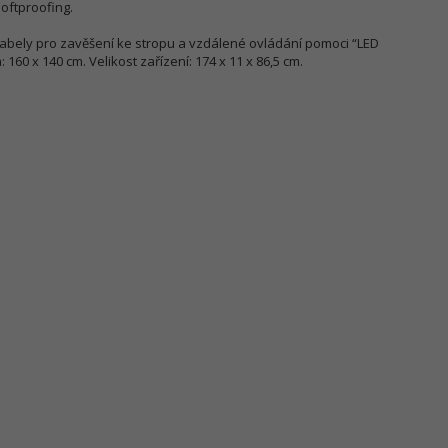
softproofing.
 kabely pro zavěšení ke stropu a vzdálené ovládání pomoci “LED
160 x 140 cm. Velikost zařízení: 174 x 11 x 86,5 cm.