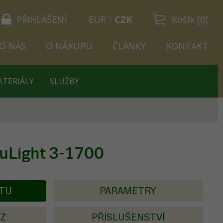
PŘIHLÁŠENÍ
EUR
CZK
Košík [0]
O NÁS
O NÁKUPU
ČLÁNKY
KONTAKT
ATERIÁLY
SLUŽBY
uLight 3-1700
KTU
PARAMETRY
AZ
PŘÍSLUŠENSTVÍ