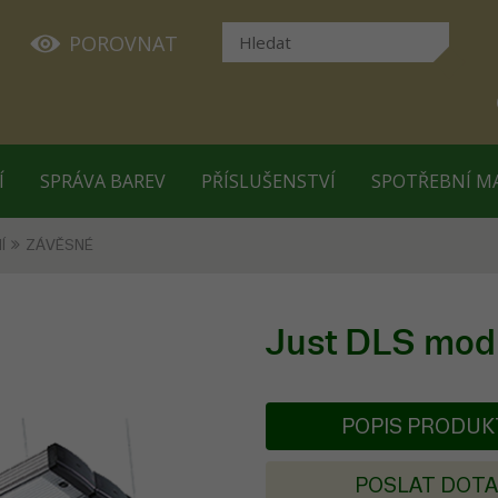
POROVNAT
Í
SPRÁVA BAREV
PŘÍSLUŠENSTVÍ
SPOTŘEBNÍ M
Í
ZÁVĚSNÉ
Just DLS mod
POPIS PRODU
POSLAT DOT