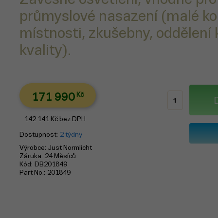
průmyslové nasazení (malé ko
místnosti, zkušebny, oddělení 
kvality).
171 990
Kč
142 141
Kč
bez DPH
Dostupnost
2 týdny
Výrobce
Just Normlicht
Záruka
24 Měsíců
Kód
DB201849
Part No.
201849