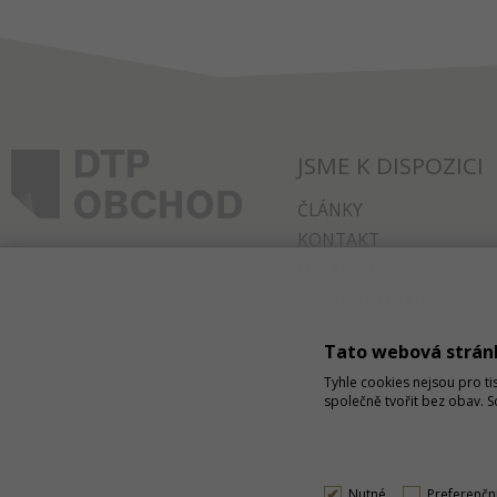
JSME K DISPOZICI
ČLÁNKY
KONTAKT
O NÁKUPU
SPRÁVA COOKIES
Tato webová strán
Tyhle cookies nejsou pro ti
společně tvořit bez obav. 
Nutné
Preferenčn