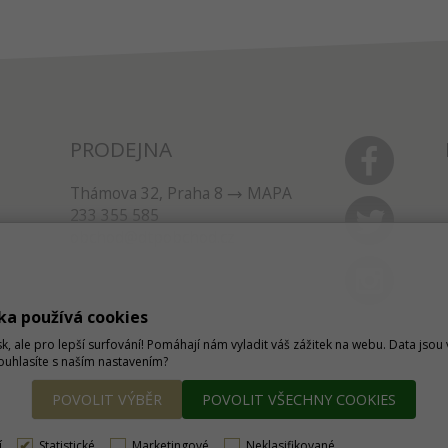
PRODEJNA
Thámova 32, Praha 8
MAPA
233 355 585
obchod@dtpobchod.cz
ka používá cookies
sk, ale pro lepší surfování! Pomáhají nám vyladit váš zážitek na webu. Data jso
Souhlasíte s naším nastavením?
POVOLIT VÝBĚR
POVOLIT VŠECHNY COOKIES
í
Statistické
Marketingové
Neklasifikované