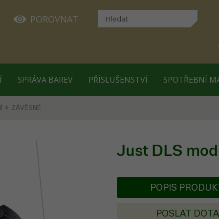
POROVNAT
Í
SPRÁVA BAREV
PŘÍSLUŠENSTVÍ
SPOTŘEBNÍ M
Í
ZÁVĚSNÉ
Just DLS mod
POPIS PRODU
POSLAT DOT