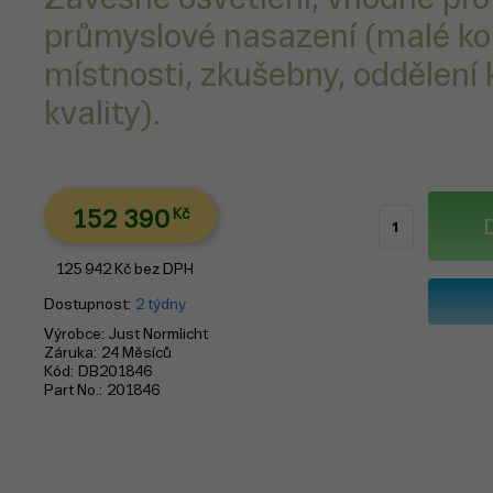
průmyslové nasazení (malé ko
místnosti, zkušebny, oddělení 
kvality).
152 390
Kč
125 942
Kč
bez DPH
Dostupnost
2 týdny
Výrobce
Just Normlicht
Záruka
24 Měsíců
Kód
DB201846
Part No.
201846