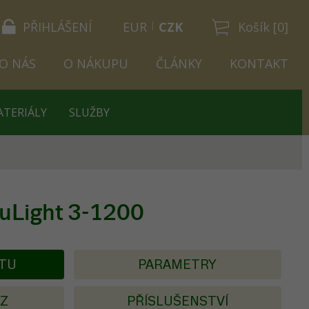
PŘIHLÁŠENÍ
EUR
CZK
Košík [0]
O NÁS
O NÁKUPU
ČLÁNKY
KONTAKT
ATERIÁLY
SLUŽBY
uLight 3-1200
KTU
PARAMETRY
AZ
PŘÍSLUŠENSTVÍ