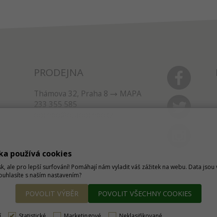
PRODEJNA
Thámova 32, Praha 8
MAPA
233 355 585
obchod@dtpobchod.cz
ka používá cookies
sk, ale pro lepší surfování! Pomáhají nám vyladit váš zážitek na webu. Data jso
Souhlasíte s naším nastavením?
POVOLIT VÝBĚR
POVOLIT VŠECHNY COOKIES
í
Statistické
Marketingové
Neklasifikované