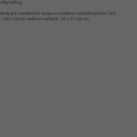
softproofing.
 kabely pro zavěšení ke stropu a vzdálené ovládání pomoci “LED
100 x 120 cm. Velikost zařízení: 133 x 11 x 62 cm.