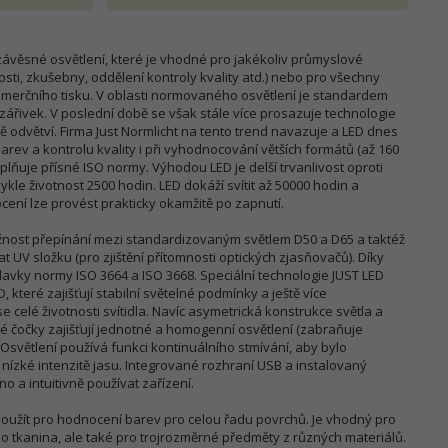
ávěsné osvětlení, které je vhodné pro jakékoliv průmyslové
ti, zkušebny, oddělení kontroly kvality atd.) nebo pro všechny
omerčního tisku. V oblasti normovaného osvětlení je standardem
zářivek. V poslední době se však stále více prosazuje technologie
adě odvětví. Firma Just Normlicht na tento trend navazuje a LED dnes
arev a kontrolu kvality i při vyhodnocování větších formátů (až 160
 splňuje přísné ISO normy. Výhodou LED je delší trvanlivost oproti
ykle životnost 2500 hodin. LED dokáží svítit až 50000 hodin a
cení lze provést prakticky okamžitě po zapnutí.
žnost přepínání mezi standardizovaným světlem D50 a D65 a taktéž
UV složku (pro zjištění přítomnosti optických zjasňovačů). Díky
avky normy ISO 3664 a ISO 3668. Speciální technologie JUST LED
 které zajišťují stabilní světelné podmínky a ještě více
 celé životnosti svítidla. Navíc asymetrická konstrukce světla a
cké čočky zajišťují jednotné a homogenní osvětlení (zabraňuje
větlení používá funkci kontinuálního stmívání, aby bylo
 nízké intenzitě jasu. Integrované rozhraní USB a instalovaný
 a intuitivně používat zařízení.
použít pro hodnocení barev pro celou řadu povrchů. Je vhodný pro
bo tkanina, ale také pro trojrozměrné předměty z různých materiálů.