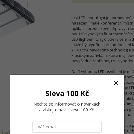
Just LED moduLight je normované z
nasazení (malé konferenční místnos
aplikace předtiskové přípravy a k
použití plynových fluorescenčních 
LED (light-emitting diode) v celé ř
může být využita i pro hodnocení b
x 140 cm), navíc i tato technologie
klasickým zářivkám, které mají obv
nevyžadují zahřívání, tzn. vyhodno
Další výhodou LED osvětlení je mo
může a nemusí osvětlení obsahovat 
tomu Just moduLight splňuje požad
využívá několik barevných diod LED,
Sleva 100 Kč
harmonizované spektrum týkající se
využití speciální Frensel-prismati
Nechte se informovat o novinkách
nechteným odrazům a odleskům). Os
dosaženo nejlepších výsledků i při
a získejte navíc slevu 100 Kč
.
ovládací panel LED pomáhají snadno
Modulight JUST LED Modulight lze 
ploché předměty, jako je papír ne
jakékoliv