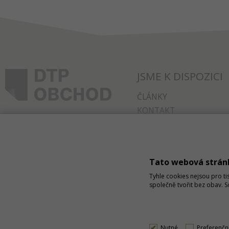
JSME K DISPOZICI
ČLÁNKY
KONTAKT
O NÁKUPU
SPRÁVA COOKIES
Tato webová strán
Tyhle cookies nejsou pro ti
společně tvořit bez obav. 
Nutné
Preferenčn