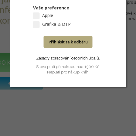
Stejně tak je zařízení vhodné pro 
Vaše preference
nferenční
Volitelně jsou k dispozici ocelové
Apple
kontroly
Remote Control”. Osvětlená plocha: 
Grafika & DTP
Přihlásit se k odběru
Zásady zpracování osobních údajů
.
DO KOŠÍKU
Sleva platí při nákupu nad 1500 Kč.
Neplatí pro nákup knih.