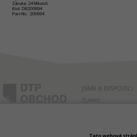
Záruka
24 Měsíců
Kód
DB200694
Part No.
200694
JSME K DISPOZICI
ČLÁNKY
KONTAKT
O NÁKUPU
SPRÁVA COOKIES
Tato webová strán