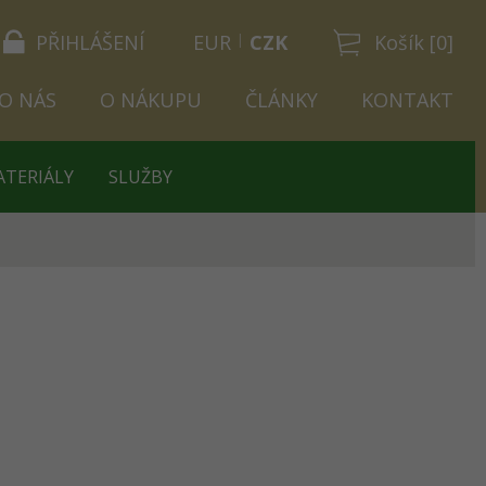
PŘIHLÁŠENÍ
EUR
CZK
Košík [0]
O NÁS
O NÁKUPU
ČLÁNKY
KONTAKT
ATERIÁLY
SLUŽBY