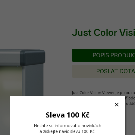
Just Color Vis
POPIS PRODU
POSLAT DOT
Just Color Vision Viewer je polou
hodnocení barev za pomoci tří odd
TL84. Vnitřní prostor každého oddě
70 x 47 x 43 cm.
Sleva 100 Kč
Nechte se informovat o novinkách
a získejte navíc slevu 100 Kč
.