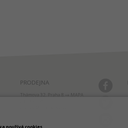
PRODEJNA
Thámova 32, Praha 8
MAPA
233 355 585
obchod@dtpobchod.cz
ka používá cookies