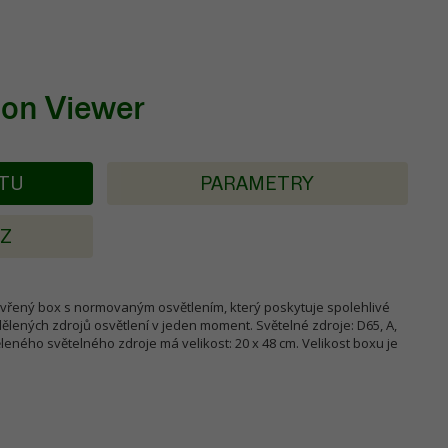
ion Viewer
KTU
PARAMETRY
AZ
zavřený box s normovaným osvětlením, který poskytuje spolehlivé
ělených zdrojů osvětlení v jeden moment. Světelné zdroje: D65, A,
leného světelného zdroje má velikost: 20 x 48 cm. Velikost boxu je