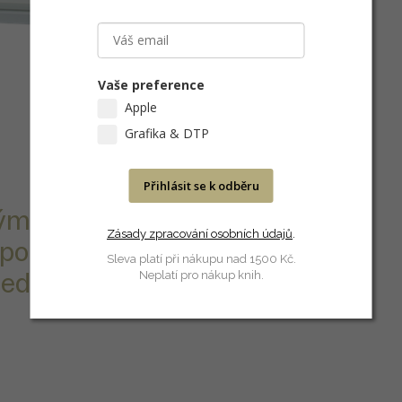
Vaše preference
Apple
Grafika & DTP
Přihlásit se k odběru
ým osvětlením,
Zásady zpracování osobních údajů
.
pomoci tří
Sleva platí při nákupu nad 1500 Kč.
Neplatí pro nákup knih.
 jeden moment.
.