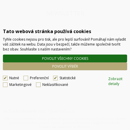
NEWSLETTER
Tato webová stránka používá cookies
Tyhle cookies nejsou pro tisk, ale pro lepší surfování! Pomáhají nám vyladit
váš zážitek na webu. Data jsou v bezpečí, takže můžeme společně tvořit
bez obav. Souhlasíte s naším nastavením?
ODESLAT
POVOLIT VŠECHNY COOKIES
POVOLIT VÝBĚR
Nutné
Preferenční
Statistické
Zobrazit
detaily
Marketingové
Neklasifikované
Technické řešení © 2026
CyberSoft s.r.o.
Podle zákona o evidenci tržeb je prodávající povinen vystavit kupujícímu účtenku. Zároveň
je povinen zaevidovat přijatou tržbu u správce daně online, v případě technického
výpadku pak nejpozději do 48 hodin.