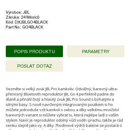
Výrobce
JBL
Záruka
24 Měsíců
Kód
DXJBLGO4BLACK
Part No.
GO4BLACK
POPIS PRODUKTU
PARAMETRY
POSLAT DOTAZ
Vezměte si velký zvuk JBL Pro kamkoliv. Odvážný, barevný ultra-
přenosný Bluetooth reproduktor JBL Go 4 perfektně padne do
dlaně a přináší čistý a hlasitý zvuk JBL Pro Sound s bohatými a
silnými basy. S nově navrženým integrovaným poutkem si ho
můžete jednoduše vzít kamkoli s sebou a díky velkému množství
barevných variant si můžete vybrat tu, která nejlépe ladí s vaším
stylem. Navíc je reproduktor odolný vůči vodě i prachu, takže je rád
venku stejně jako vy. A díky 7hodinové výdrži baterie se postará o