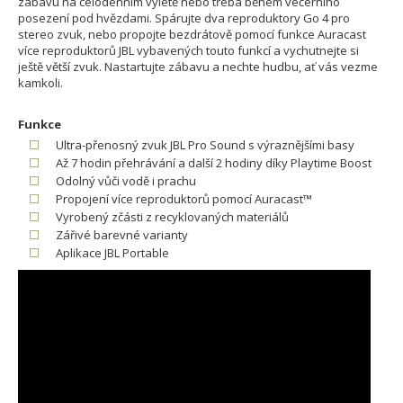
zábavu na celodenním výletě nebo třeba během večerního
posezení pod hvězdami. Spárujte dva reproduktory Go 4 pro
stereo zvuk, nebo propojte bezdrátově pomocí funkce Auracast
více reproduktorů JBL vybavených touto funkcí a vychutnejte si
ještě větší zvuk. Nastartujte zábavu a nechte hudbu, ať vás vezme
kamkoli.
Funkce
Ultra-přenosný zvuk JBL Pro Sound s výraznějšími basy
Až 7 hodin přehrávání a další 2 hodiny díky Playtime Boost
Odolný vůči vodě i prachu
Propojení více reproduktorů pomocí Auracast™
Vyrobený zčásti z recyklovaných materiálů
Zářivé barevné varianty
Aplikace JBL Portable