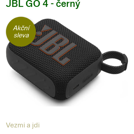
JBL GO 4 - černý
Akční
sleva
Vezmi a jdi