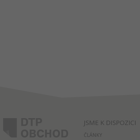
JSME K DISPOZICI
ČLÁNKY