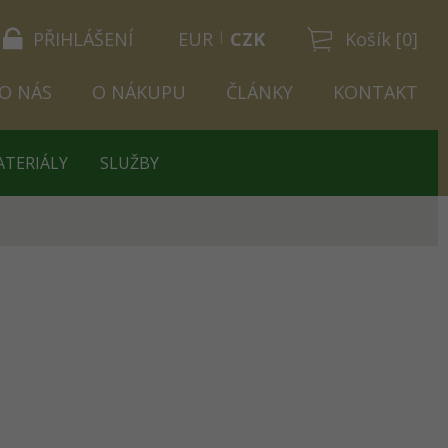
PŘIHLÁŠENÍ
EUR
CZK
Košík [0]
O NÁS
O NÁKUPU
ČLÁNKY
KONTAKT
ATERIÁLY
SLUŽBY