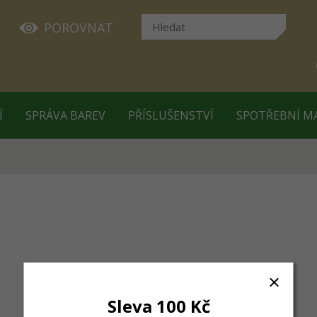
POROVNAT
Í
SPRÁVA BAREV
PŘÍSLUŠENSTVÍ
SPOTŘEBNÍ M
Sleva 100 Kč