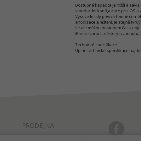
Dostupná kapacita je nižší a závi
standardní konfigurace pro iOS a v
Vysoce lesklý povrch temně černé
anodizace a leštění. Je stejně tvr
se ale můžou postupem času objev
iPhone chránit některým z mnoha 
Technické specifikace
Uplné technické specifikace najd
PRODEJNA
Thámova 32, Praha 8
MAPA