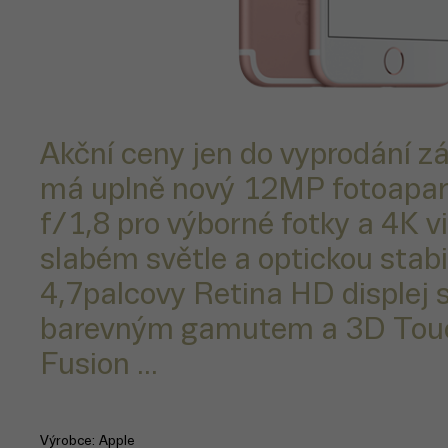
Akční ceny jen do vyprodání z
má uplně nový 12MP fotoapar
f/1,8 pro výborné fotky a 4K vi
slabém světle a optickou stabi
4,7palcovy Retina HD displej 
barevným gamutem a 3D Touc
Fusion ...
Výrobce
Apple