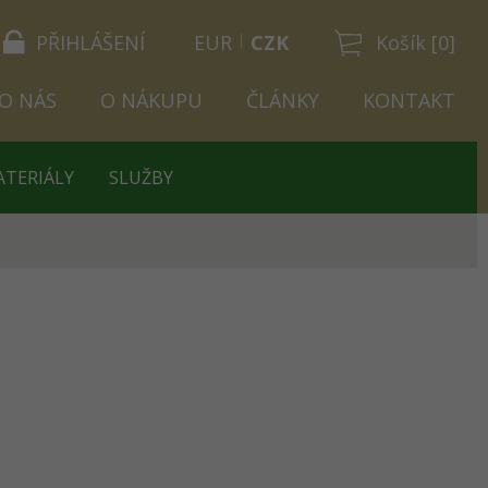
PŘIHLÁŠENÍ
EUR
CZK
Košík [0]
O NÁS
O NÁKUPU
ČLÁNKY
KONTAKT
ATERIÁLY
SLUŽBY