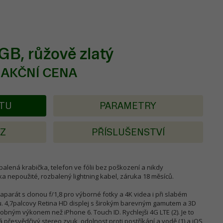
GB, růžově zlatý
 AKČNÍ CENA
KTU
PARAMETRY
AZ
PŘÍSLUŠENSTVÍ
balená krabička, telefon ve fólii bez poškození a nikdy
a nepoužité, rozbalený lightning kabel, záruka 18 měsíců.
parát s clonou f/1,8 pro výborné fotky a 4K videa i při slabém
azu. 4,7palcovy Retina HD displej s širokým barevným gamutem a 3D
obným výkonem než iPhone 6. Touch ID. Rychlejši 4G LTE (2). Je to
á přesvědčivý stereo zvuk, odolnost proti postříkání a vodě (1) a iOS