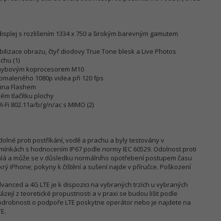
 displej s rozlišením 1334 x 750 a širokým barevným gamutem
bilizace obrazu, čtyř diodovy True Tone blesk a Live Photos
chu (1)
pohybovým koprocesorem M10
pomaleného 1080p videa při 120 fps
tina Flashem
ém tlačítku plochy
-Fi 802.11a/b/g/n/ac s MIMO (2)
dolné proti postříkání, vodě a prachu a byly testovány v
mínkách s hodnocením IP67 podle normy IEC 60529. Odolnost proti
rvalá a může se v důsledku normálního opotřebení postupem času
krý iPhone; pokyny k čištění a sušení najde v příručce. Poškození
Advanced a 4G LTE je k dispozici na vybraných trzích u vybraných
zejí z teoretické propustnosti a v praxi se budou lišit podle
odrobnosti o podpoře LTE poskytne operátor nebo je najdete na
E.