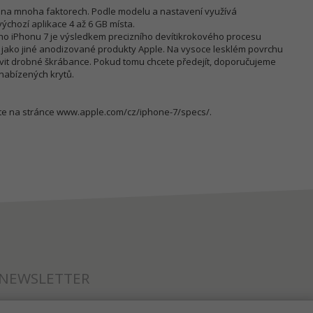
sí na mnoha faktorech. Podle modelu a nastavení využívá
ýchozí aplikace 4 až 6 GB místa.
ho iPhonu 7 je výsledkem precizního devítikrokového procesu
dý jako jiné anodizované produkty Apple. Na vysoce lesklém povrchu
it drobné škrábance. Pokud tomu chcete předejít, doporučujeme
nabízených krytů.
ete na stránce www.apple.com/cz/iphone-7/specs/.
NEWSLETTER