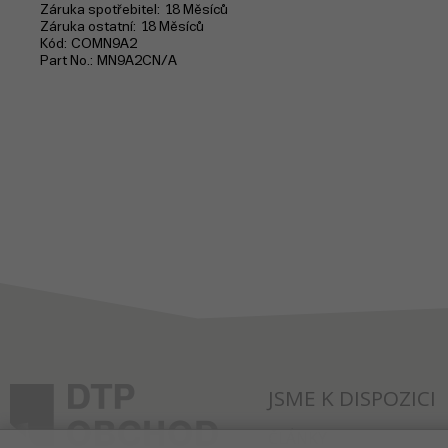
Záruka spotřebitel
18 Měsíců
Záruka ostatní
18 Měsíců
Kód
COMN9A2
Part No.
MN9A2CN/A
JSME K DISPOZICI
ČLÁNKY