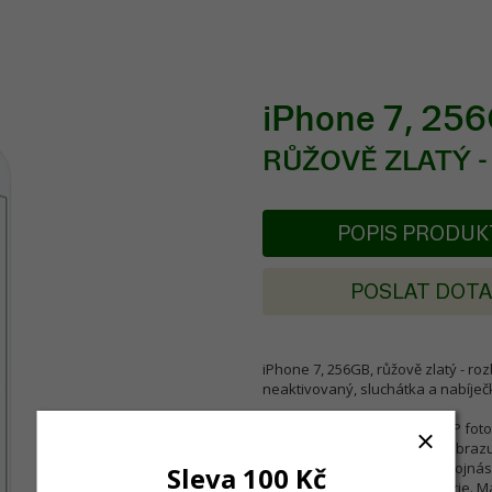
iPhone 7, 256
RŮŽOVĚ ZLATÝ -
POPIS PRODU
POSLAT DOT
iPhone 7, 256GB, růžově zlatý - roz
neaktivovaný, sluchátka a nabíječk
iPhone 7 má uplně nový 12MP fotoa
světle a optickou stabilizaci obr
Touch. Čip A10 Fusion až s dvojnás
Sleva 100 Kč
iPhone s nejdelší výdrží baterie. M