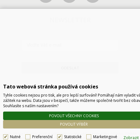
NEWSLETTER
ODESLAT
Tato webová stránka používá cookies
Tyhle cookies nejsou pro tisk, ale pro lepší surfování! Pomáhají nám vyladit v
zážitek na webu. Data jsou v bezpečí, takže můžeme společně tvořit bez obav
Souhlasíte s naším nastavením?
POVOLIT VŠECHNY COOKIES
POVOLIT VÝBĚR
Technické řešení © 2026
CyberSoft s.r.o.
Podle zákona o evidenci tržeb je prodávající povinen vystavit kupujícímu účtenku. Zároveň
Nutné
Preferenční
Statistické
Marketingové
Zobrazit
je povinen zaevidovat přijatou tržbu u správce daně online, v případě technického