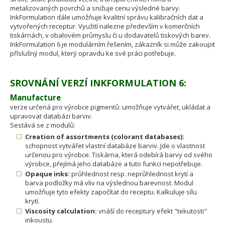
metalizovaných povrchů a snižuje cenu výsledné barvy.
InkFormulation dále umožňuje kvalitní správu kalibračních dat a
vytvořených receptur. Využití nalezne především v komerčních
tiskárnách, v obalovém průmyslu či u dodavatelů tiskových barev.
InkFormulation 6 je modulárním řešením, zákazník si může zakoupit
příslušný modul, který opravdu ke své práci potřebuje.
SROVNÁNÍ VERZÍ INKFORMULATION 6:
Manufacture
verze určená pro výrobce pigmentů: umožňuje vytvářet, ukládat a
upravovat databázi barviv.
Sestává se z modulů:
Creation of assortments (colorant databases):
schopnost vytvářet vlastní databáze barviv. Jde o vlastnost
určenou pro výrobce. Tiskárna, která odebírá barvy od svého
výrobce, přejímá jeho databáze a tuto funkci nepotřebuje.
Opaque inks:
průhlednost resp. neprůhlednost krytí a
barva podložky má vliv na výslednou barevnost. Modul
umožňuje tyto efekty započítat do receptu. Kalkuluje sílu
krytí.
Viscosity calculation:
vnáší do receptury efekt "tekutosti"
inkoustu.