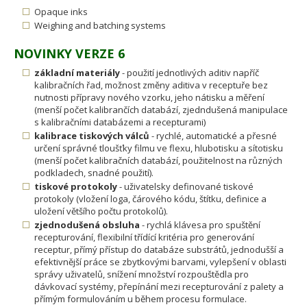
Opaque inks
Weighing and batching systems
NOVINKY VERZE 6
základní materiály
- použití jednotlivých aditiv napříč
kalibračních řad, možnost změny aditiva v receptuře bez
nutnosti přípravy nového vzorku, jeho nátisku a měření
(menší počet kalibrančích databází, zjedndušená manipulace
s kalibračními databázemi a recepturami)
kalibrace tiskových válců
- rychlé, automatické a přesné
určení správné tloušťky filmu ve flexu, hlubotisku a sítotisku
(menší počet kalibračních databází, použitelnost na různých
podkladech, snadné použití).
tiskové protokoly
- uživatelsky definované tiskové
protokoly (vložení loga, čárového kódu, štítku, definice a
uložení většího počtu protokolů).
zjednodušená obsluha
- rychlá klávesa pro spuštění
recepturování, flexibilní třídící kritéria pro generování
receptur, přímý přístup do databáze substrátů, jednodušší a
efektivnější práce se zbytkovými barvami, vylepšení v oblasti
správy uživatelů, snížení množství rozpouštědla pro
dávkovací systémy, přepínání mezi recepturování z palety a
přímým formulováním u během procesu formulace.