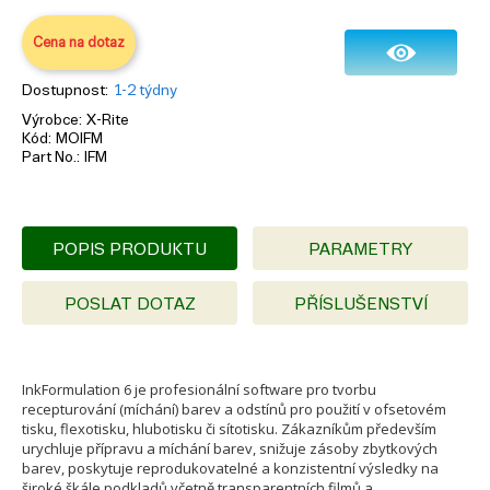
Cena na dotaz
Dostupnost
1-2 týdny
Výrobce
X-Rite
Kód
MOIFM
Part No.
IFM
POPIS PRODUKTU
PARAMETRY
POSLAT DOTAZ
PŘÍSLUŠENSTVÍ
InkFormulation 6 je profesionální software pro tvorbu
recepturování (míchání) barev a odstínů pro použití v ofsetovém
tisku, flexotisku, hlubotisku či sítotisku. Zákazníkům především
urychluje přípravu a míchání barev, snižuje zásoby zbytkových
barev, poskytuje reprodukovatelné a konzistentní výsledky na
široké škále podkladů včetně transparentních filmů a