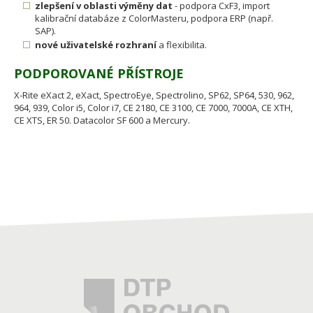
zlepšení v oblasti výměny dat
- podpora CxF3, import
kalibrační databáze z ColorMasteru, podpora ERP (např.
SAP).
nové uživatelské rozhraní
a flexibilita.
PODPOROVANÉ PŘÍSTROJE
X-Rite eXact 2, eXact, SpectroEye, Spectrolino, SP62, SP64, 530, 962,
964, 939, Color i5, Color i7, CE 2180, CE 3100, CE 7000, 7000A, CE XTH,
CE XTS, ER 50. Datacolor SF 600 a Mercury.