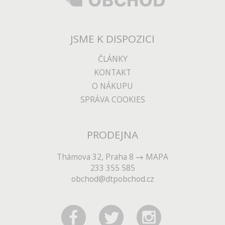
JSME K DISPOZICI
ČLÁNKY
KONTAKT
O NÁKUPU
SPRÁVA COOKIES
PRODEJNA
Thámova 32, Praha 8
MAPA
233 355 585
obchod@dtpobchod.cz