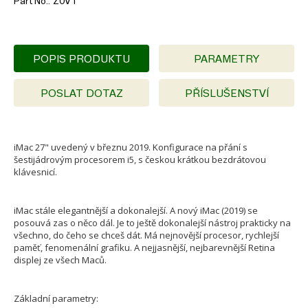
Part No.
Z0VT
POPIS PRODUKTU
PARAMETRY
POSLAT DOTAZ
PŘÍSLUŠENSTVÍ
iMac 27" uvedený v březnu 2019. Konfigurace na přání s
šestijádrovým procesorem i5, s českou krátkou bezdrátovou
klávesnicí.
iMac stále elegantnější a dokonalejší. A nový iMac (2019) se
posouvá zas o něco dál. Je to ještě dokonalejší nástroj prakticky na
všechno, do čeho se chceš dát. Má nejnovější procesor, rychlejší
paměť, fenomenální grafiku. A nejjasnější, nejbarevnější Retina
displej ze všech Maců.
Základní parametry: