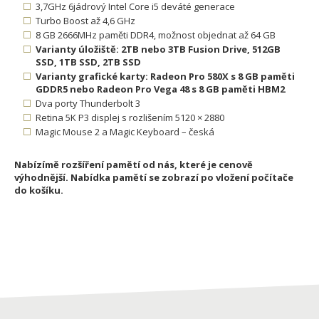
3,7GHz 6jádrový Intel Core i5 deváté generace
Turbo Boost až 4,6 GHz
8 GB 2666MHz paměti DDR4, možnost objednat až 64 GB
Varianty úložiště: 2TB nebo 3TB Fusion Drive, 512GB
SSD, 1TB SSD, 2TB SSD
Varianty grafické karty: Radeon Pro 580X s 8 GB paměti
GDDR5 nebo Radeon Pro Vega 48 s 8 GB paměti HBM2
Dva porty Thunderbolt 3
Retina 5K P3 displej s rozlišením 5120 × 2880
Magic Mouse 2 a Magic Keyboard – česká
Nabízímě rozšíření pamětí od nás, které je cenově
výhodnější. Nabídka pamětí se zobrazí po vložení počítače
do košíku.