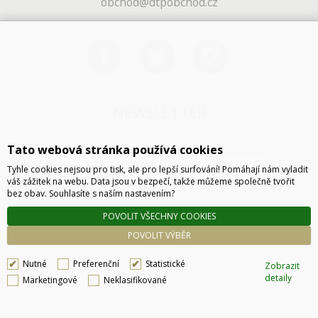
obchod@dtpobchod.cz
NEWSLETTER
Tato webová stránka používá cookies
Tyhle cookies nejsou pro tisk, ale pro lepší surfování! Pomáhají nám vyladit
váš zážitek na webu. Data jsou v bezpečí, takže můžeme společně tvořit
bez obav. Souhlasíte s naším nastavením?
POVOLIT VŠECHNY COOKIES
ODESLAT
POVOLIT VÝBĚR
Nutné
Preferenční
Statistické
Zobrazit
detaily
Marketingové
Neklasifikované