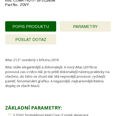
Kód
COMRT42-i7-16-512NUM
Part No.
Z0VY
POPIS PRODUKTU
PARAMETRY
POSLAT DOTAZ
iMac 21,5" uvedený v březnu 2019.
iMac stále elegantnější a dokonalejší. A nový iMac (2019) se
posouvá zas o něco dál. Je to ještě dokonalejší nástroj prakticky na
všechno, do čeho se chceš dát. Má nejnovější procesor, rychlejší
paměť, fenomenální grafiku. A nejjasnější, nejbarevnější Retina
displej ze všech Maců.
ZÁKLADNÍ PARAMETRY:
3,2GHz šestijádrový Intel Core i7 osmé generace