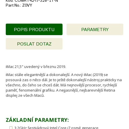
Kód
COMRT42-i7-32V-1T-N
Part No.
Z0VY
POPIS PRODUKTU
PARAMETRY
POSLAT DOTAZ
iMac 21,5" uvedený v březnu 2019.
iMac stále elegantnější a dokonalejší. A nový iMac (2019) se
posouvá zas o něco dál. Je to ještě dokonalejší nástroj prakticky na
všechno, do čeho se chceš dát. Má nejnovější procesor, rychlejší
paměť, fenomenální grafiku. A nejjasnější, nejbarevnější Retina
displej ze všech Maců.
ZÁKLADNÍ PARAMETRY:
3,2GHz šestijádrový Intel Core i7 osmé generace