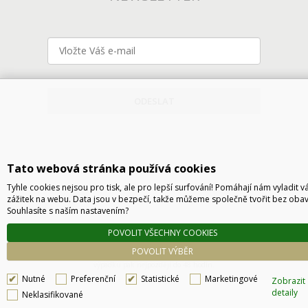
ODESLAT
Tato webová stránka používá cookies
Tyhle cookies nejsou pro tisk, ale pro lepší surfování! Pomáhají nám vyladit v
zážitek na webu. Data jsou v bezpečí, takže můžeme společně tvořit bez obav
Souhlasíte s naším nastavením?
Technické řešení © 2026
CyberSoft s.r.o.
POVOLIT VŠECHNY COOKIES
Podle zákona o evidenci tržeb je prodávající povinen vystavit kupujícímu účtenku. Zároveň
POVOLIT VÝBĚR
je povinen zaevidovat přijatou tržbu u správce daně online, v případě technického
výpadku pak nejpozději do 48 hodin.
Nutné
Preferenční
Statistické
Marketingové
Zobrazit
detaily
Neklasifikované