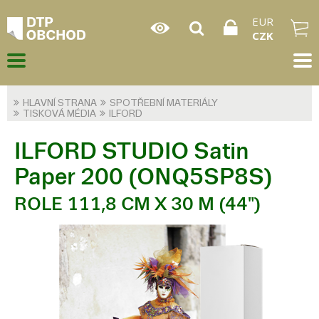
EUR
CZK
HLAVNÍ STRANA
SPOTŘEBNÍ MATERIÁLY
TISKOVÁ MÉDIA
ILFORD
ILFORD STUDIO Satin
Paper 200 (ONQ5SP8S)
ROLE 111,8 CM X 30 M (44")