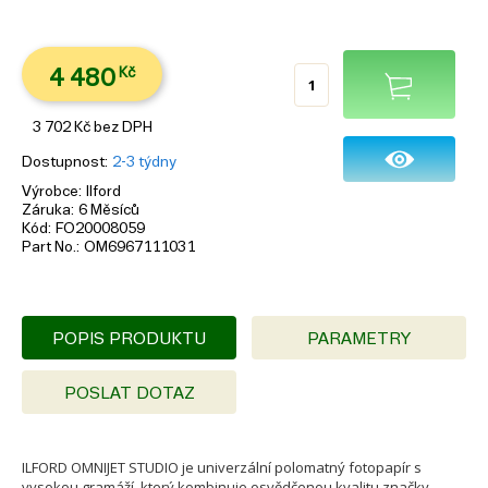
4 480
Kč
3 702
Kč
bez DPH
Dostupnost
2-3 týdny
Výrobce
Ilford
Záruka
6 Měsíců
Kód
FO20008059
Part No.
OM6967111031
POPIS PRODUKTU
PARAMETRY
POSLAT DOTAZ
ILFORD OMNIJET STUDIO je univerzální polomatný fotopapír s
vysokou gramáží, který kombinuje osvědčenou kvalitu značky