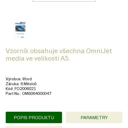
Vzorník obsahuje všechna OmniJet
media ve velikosti A5.
Výrobce
Ilford
Záruka
6 Měsíců
Kód
FO2006021
Part No.
OM6064000047
POPIS PRODUKTU
PARAMETRY