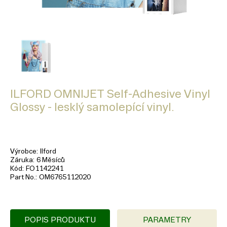
ILFORD OMNIJET Self-Adhesive Vinyl
Glossy - lesklý samolepící vinyl.
Výrobce
Ilford
Záruka
6 Měsíců
Kód
FO1142241
Part No.
OM6765112020
POPIS PRODUKTU
PARAMETRY