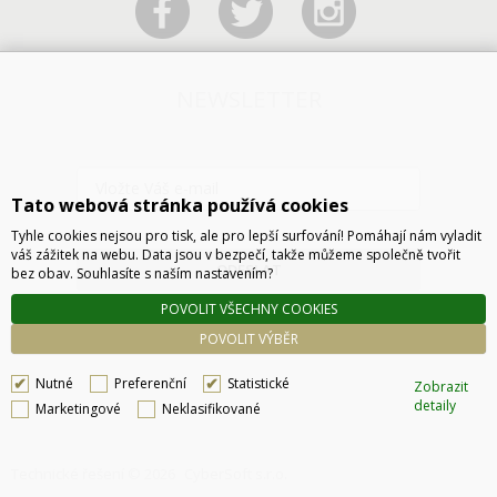
NEWSLETTER
Tato webová stránka používá cookies
Tyhle cookies nejsou pro tisk, ale pro lepší surfování! Pomáhají nám vyladit
váš zážitek na webu. Data jsou v bezpečí, takže můžeme společně tvořit
ODESLAT
bez obav. Souhlasíte s naším nastavením?
POVOLIT VŠECHNY COOKIES
POVOLIT VÝBĚR
Nutné
Preferenční
Statistické
Zobrazit
detaily
Marketingové
Neklasifikované
Technické řešení © 2026
CyberSoft s.r.o.