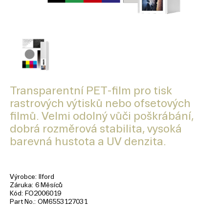
Transparentní PET-film pro tisk
rastrových výtisků nebo ofsetových
filmů. Velmi odolný vůči poškrábání,
dobrá rozměrová stabilita, vysoká
barevná hustota a UV denzita.
Výrobce
Ilford
Záruka
6 Měsíců
Kód
FO2006019
Part No.
OM6553127031