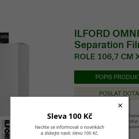
ILFORD OMNIJ
Separation F
ROLE 106,7 CM X
POPIS PRODU
POSLAT DOT
Sleva 100 Kč
ILFORD OMNIJET Screen Print Separa
nebo ofsetových filmů. Materiál j
stabilitu, vysokou barevnou husto
Nechte se informovat o novinkách
a získejte navíc slevu 100 Kč
.