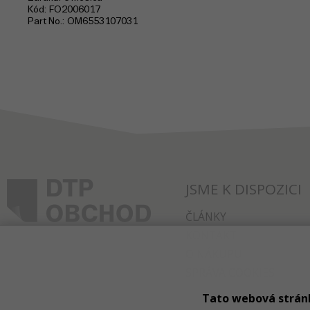
Kód
FO2006017
Part No.
OM6553107031
JSME K DISPOZICI
ČLÁNKY
KONTAKT
O NÁKUPU
SPRÁVA COOKIES
Tato webová strán