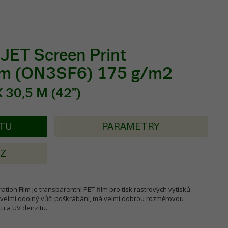
ET Screen Print
ilm (ON3SF6) 175 g/m2
 30,5 M (42")
KTU
PARAMETRY
AZ
tion Film je transparentní PET-film pro tisk rastrových výtisků
e velmi odolný vůči poškrábání, má velmi dobrou rozměrovou
tu a UV denzitu.