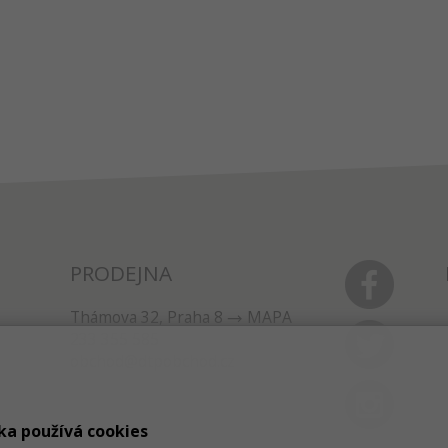
PRODEJNA
Thámova 32, Praha 8
MAPA
233 355 585
obchod@dtpobchod.cz
ka používá cookies