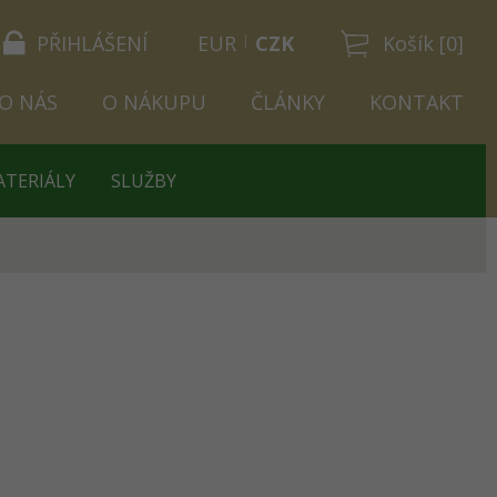
PŘIHLÁŠENÍ
EUR
CZK
Košík [0]
O NÁS
O NÁKUPU
ČLÁNKY
KONTAKT
ATERIÁLY
SLUŽBY