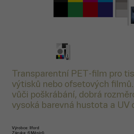
Transparentní PET-film pro ti
výtisků nebo ofsetových filmů.
vůči poškrábání, dobrá rozměro
vysoká barevná hustota a UV 
Výrobce
Ilford
Záruka
6 Měsíců