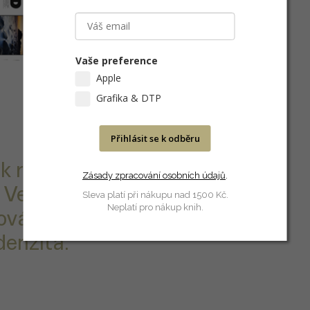
Vaše preference
Apple
Grafika & DTP
Přihlásit se k odběru
sk rastrových
Zásady zpracování osobních údajů
.
 Velmi odolný
Sleva platí při nákupu nad 1500 Kč.
Neplatí pro nákup knih.
vá stabilita,
denzita.