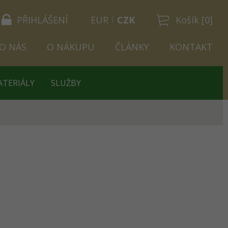
PŘIHLÁŠENÍ
EUR
CZK
Košík [0]
O NÁS
O NÁKUPU
ČLÁNKY
KONTAKT
ATERIÁLY
SLUŽBY