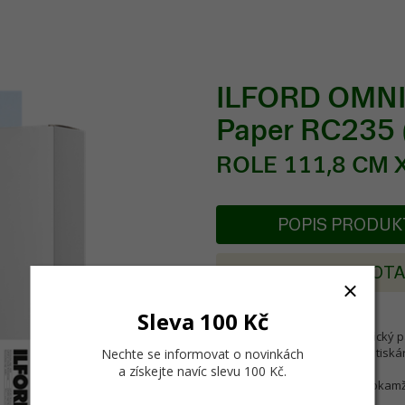
ILFORD OMNIJ
Paper RC235
ROLE 111,8 CM X
POPIS PRODU
POSLAT DOT
Sleva 100 Kč
Základní polomatný fotografický pa
všemi inkjet, latexovými a UV tiská
Nechte se informovat o novinkách
a získejte navíc slevu 100 Kč
.
- instant-dry vrstva zajišťuje okam