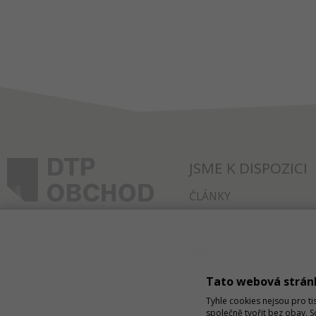
JSME K DISPOZICI
ČLÁNKY
KONTAKT
O NÁKUPU
SPRÁVA COOKIES
Tato webová strán
Tyhle cookies nejsou pro ti
společně tvořit bez obav. 