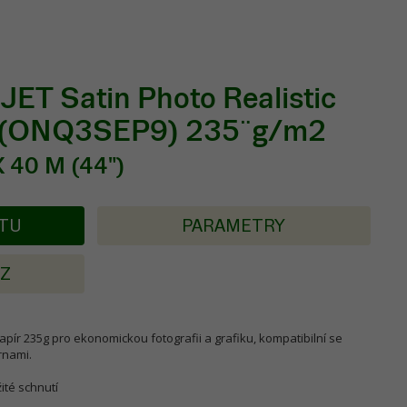
ET Satin Photo Realistic
 (ONQ3SEP9) 235¨g/m2
 40 M (44")
KTU
PARAMETRY
AZ
pír 235g pro ekonomickou fotografii a grafiku, kompatibilní se
rnami.
žité schnutí