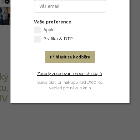
Vaše preference
Apple
Grafika & DTP
Přihlásit se k odběru
Zásady zpracování osobních údajů
.
ký papír pro
Sleva platí při nákupu nad 1500 Kč.
ku, kompatibilní
Neplatí pro nákup knih.
UV tiskárnami.