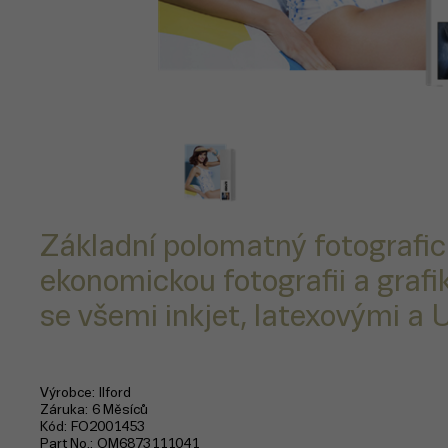
Základní polomatný fotografic
ekonomickou fotografii a grafi
se všemi inkjet, latexovými a 
Výrobce
Ilford
Záruka
6 Měsíců
Kód
FO2001453
Part No.
OM6873111041