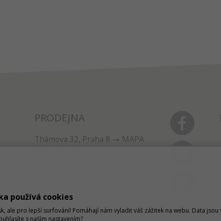
PRODEJNA
Thámova 32, Praha 8
MAPA
233 355 585
obchod@dtpobchod.cz
ka používá cookies
sk, ale pro lepší surfování! Pomáhají nám vyladit váš zážitek na webu. Data jso
Souhlasíte s naším nastavením?