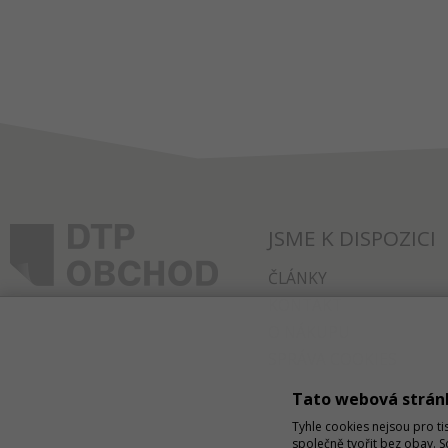
JSME K DISPOZICI
ČLÁNKY
KONTAKT
O NÁKUPU
SPRÁVA COOKIES
Tato webová strán
Tyhle cookies nejsou pro ti
společně tvořit bez obav. 