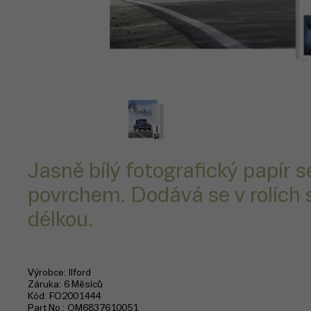
Jasně bílý fotografický papír
povrchem. Dodává se v rolích 
délkou.
Výrobce
Ilford
Záruka
6 Měsíců
Kód
FO2001444
Part No.
OM6837610051