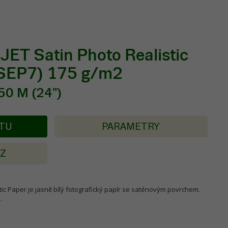
ET Satin Photo Realistic
SEP7) 175 g/m2
50 M (24")
KTU
PARAMETRY
AZ
ic Paper je jasně bílý fotografický papír se saténovým povrchem.
.