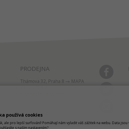
PRODEJNA
Thámova 32, Praha 8
MAPA
233 355 585
obchod@dtpobchod.cz
ka používá cookies
sk, ale pro lepší surfování! Pomáhají nám vyladit váš zážitek na webu. Data jso
Souhlasíte s naším nastavením?