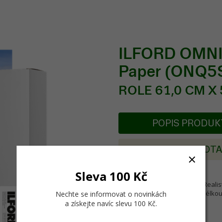
ILFORD OMNIJ
Paper (ONQ5
ROLE 61,0 CM X 
POPIS PRODU
POSLAT DOT
Sleva 100 Kč
ILFORD OMNIJET Satin Photo Realist
Dodává se v rolí s extrémní délkou
Nechte se informovat o novinkách
a získejte navíc slevu 100 Kč
.