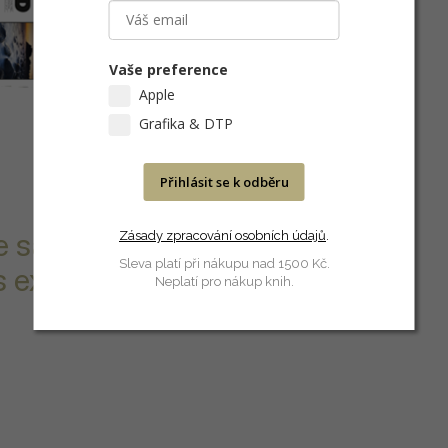
Vaše preference
Apple
Grafika & DTP
Přihlásit se k odběru
Zásady zpracování osobních údajů
.
 se saténovým
Sleva platí při nákupu nad 1500 Kč.
s extrémní
Neplatí pro nákup knih.