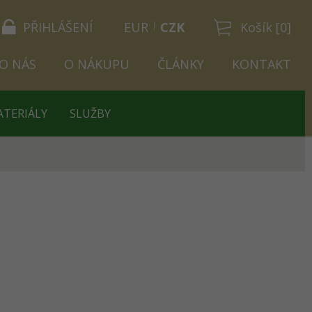
PŘIHLÁŠENÍ
EUR
CZK
Košík [0]
O NÁS
O NÁKUPU
ČLÁNKY
KONTAKT
ATERIÁLY
SLUŽBY