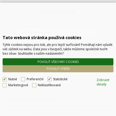
NEWSLETTER
Tato webová stránka používá cookies
Tyhle cookies nejsou pro tisk, ale pro lepší surfování! Pomáhají nám vyladit
váš zážitek na webu. Data jsou v bezpečí, takže můžeme společně tvořit
ODESLAT
bez obav. Souhlasíte s naším nastavením?
POVOLIT VŠECHNY COOKIES
POVOLIT VÝBĚR
Nutné
Preferenční
Statistické
Zobrazit
detaily
Marketingové
Neklasifikované
Technické řešení © 2026
CyberSoft s.r.o.
Podle zákona o evidenci tržeb je prodávající povinen vystavit kupujícímu účtenku. Zároveň
je povinen zaevidovat přijatou tržbu u správce daně online, v případě technického
výpadku pak nejpozději do 48 hodin.