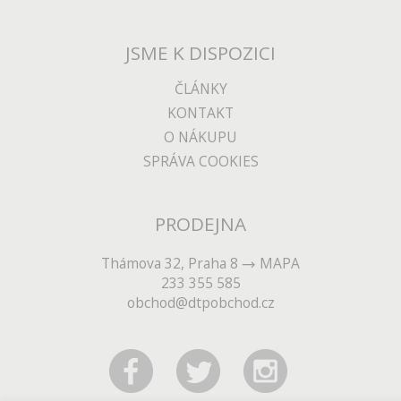
JSME K DISPOZICI
ČLÁNKY
KONTAKT
O NÁKUPU
SPRÁVA COOKIES
PRODEJNA
Thámova 32, Praha 8
MAPA
233 355 585
obchod@dtpobchod.cz