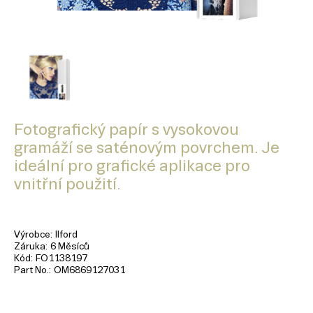
Fotografický papír s vysokovou
gramáží se saténovým povrchem. Je
ideální pro grafické aplikace pro
vnitřní použití.
Výrobce
Ilford
Záruka
6 Měsíců
Kód
FO1138197
Part No.
OM6869127031