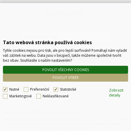
NEWSLETTER
Tato webová stránka používá cookies
Tyhle cookies nejsou pro tisk, ale pro lepší surfování! Pomáhají nám vyladit
váš zážitek na webu. Data jsou v bezpečí, takže můžeme společně tvořit
ODESLAT
bez obav. Souhlasíte s naším nastavením?
POVOLIT VŠECHNY COOKIES
POVOLIT VÝBĚR
Nutné
Preferenční
Statistické
Zobrazit
detaily
Marketingové
Neklasifikované
Technické řešení © 2026
CyberSoft s.r.o.
Podle zákona o evidenci tržeb je prodávající povinen vystavit kupujícímu účtenku. Zároveň
je povinen zaevidovat přijatou tržbu u správce daně online, v případě technického
výpadku pak nejpozději do 48 hodin.