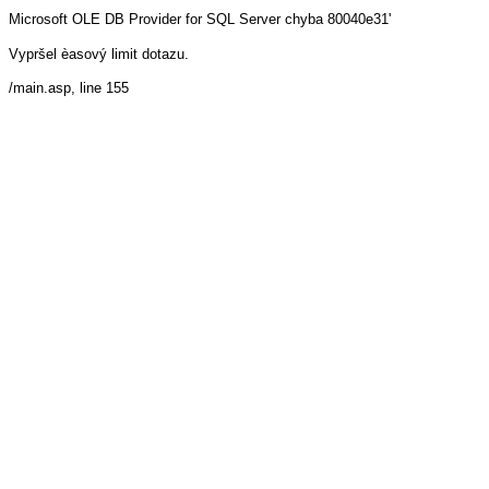
Microsoft OLE DB Provider for SQL Server
chyba 80040e31'
Vypršel èasový limit dotazu.
/main.asp
, line 155