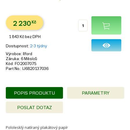
2 230
Kč
1 843
Kč
bez DPH
Dostupnost
2-3 týdny
Výrobce
Ilford
Záruka
6 Měsíců
Kód
FO2007075
Part No.
IJ6820137036
POPIS PRODUKTU
PARAMETRY
POSLAT DOTAZ
Pololesklý natíraný plakátový papír