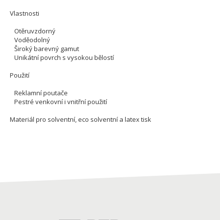
Vlastnosti
Otěruvzdorný
Voděodolný
Široký barevný gamut
Unikátní povrch s vysokou bělostí
Použití
Reklamní poutače
Pestré venkovní i vnitřní použití
Materiál pro solventní, eco solventní a latex tisk