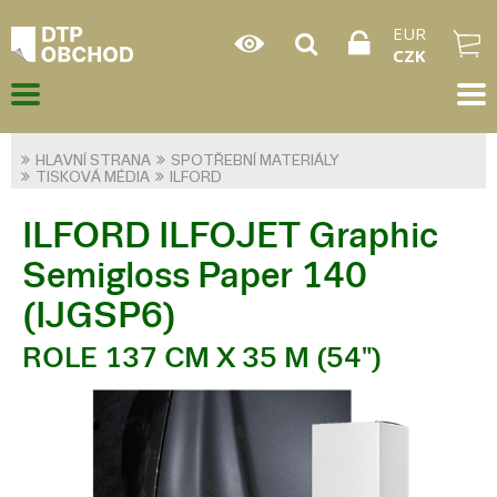
EUR
CZK
HLAVNÍ STRANA
SPOTŘEBNÍ MATERIÁLY
TISKOVÁ MÉDIA
ILFORD
ILFORD ILFOJET Graphic
Semigloss Paper 140
(IJGSP6)
ROLE 137 CM X 35 M (54")