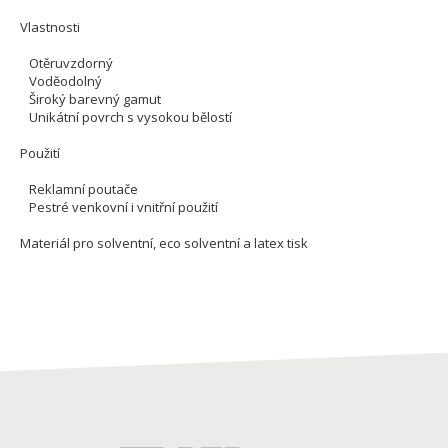
Vlastnosti
Otěruvzdorný
Voděodolný
Široký barevný gamut
Unikátní povrch s vysokou bělostí
Použití
Reklamní poutače
Pestré venkovní i vnitřní použití
Materiál pro solventní, eco solventní a latex tisk