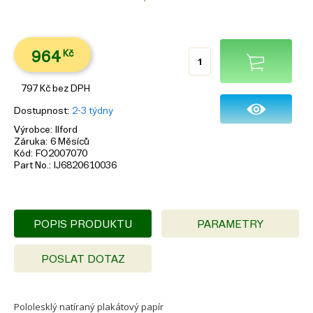
964
Kč
797
Kč
bez DPH
Dostupnost
2-3 týdny
Výrobce
Ilford
Záruka
6 Měsíců
Kód
FO2007070
Part No.
IJ6820610036
POPIS PRODUKTU
PARAMETRY
POSLAT DOTAZ
Pololesklý natíraný plakátový papír