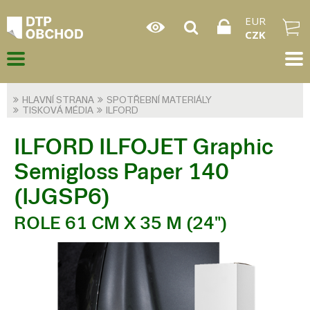
EUR
CZK
HLAVNÍ STRANA
SPOTŘEBNÍ MATERIÁLY
TISKOVÁ MÉDIA
ILFORD
ILFORD ILFOJET Graphic
Semigloss Paper 140
(IJGSP6)
ROLE 61 CM X 35 M (24")